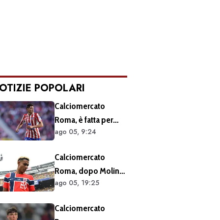
OTIZIE POPOLARI
Calciomercato
Roma, è fatta per
ago 05, 9:24
Molina: atteso
l’arrivo nella Capitale
Calciomercato
Roma, dopo Molina
ago 05, 19:25
si accelera sugli
esterni: ecco i
Calciomercato
prossimi obiettivi