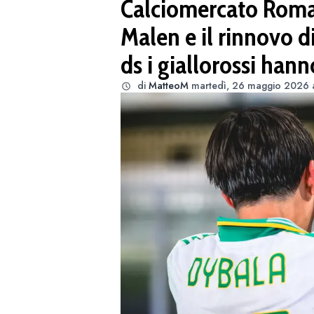
Calciomercato Roma: u
Malen e il rinnovo d
ds i giallorossi han
di
MatteoM
martedì, 26 maggio 2026 a