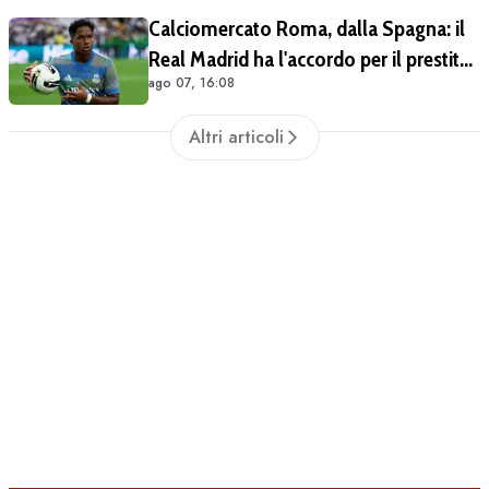
Calciomercato Roma, dalla Spagna: il
Real Madrid ha l'accordo per il prestito
ago 07, 16:08
di Endrick in Premier League
Altri articoli