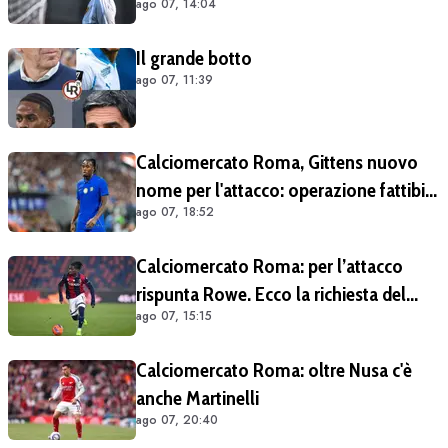
ago 07, 14:04
cosa è emerso dal meeting con la
proprietà
Il grande botto
ago 07, 11:39
Calciomercato Roma, Gittens nuovo
nome per l'attacco: operazione fattibile
ago 07, 18:52
solo in prestito
Calciomercato Roma: per l’attacco
rispunta Rowe. Ecco la richiesta del
ago 07, 15:15
Bologna
Calciomercato Roma: oltre Nusa c'è
anche Martinelli
ago 07, 20:40