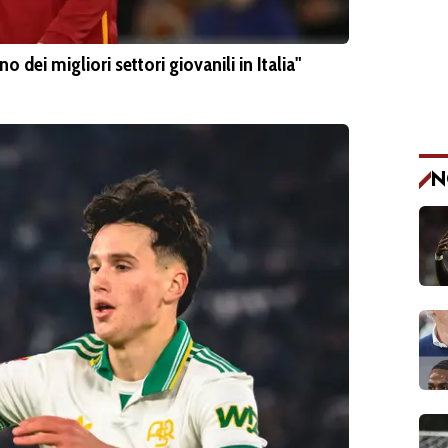
dei migliori settori giovanili in Italia"
N