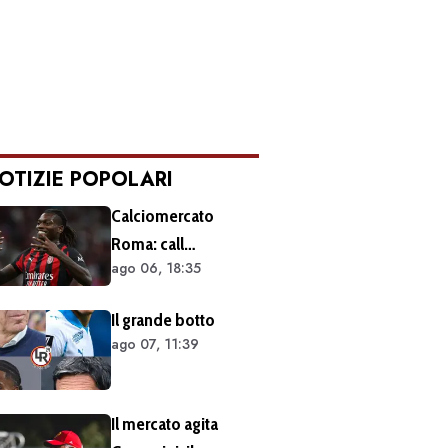
OTIZIE POPOLARI
Calciomercato
Roma: call
ago 06, 18:35
esplorativa tra i
giallorossi e il Milan.
Il grande botto
Sul tavolo le
ago 07, 11:39
situazioni di Leao e
Soulé
Il mercato agita