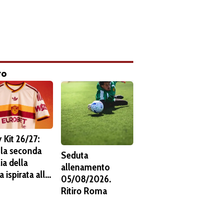
to
 Kit 26/27:
 la seconda
Seduta
ia della
allenamento
 ispirata alla
05/08/2026.
s. C'è lo
Ritiro Roma
ma del 1938