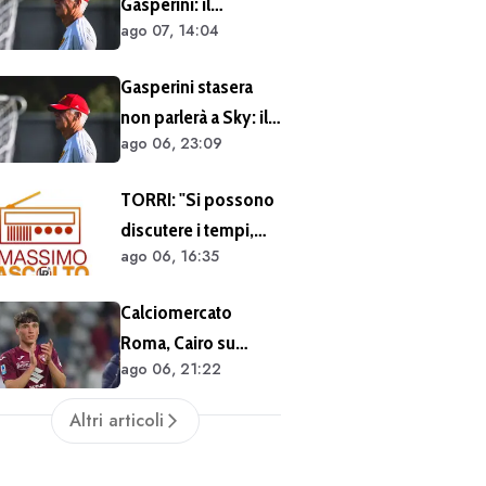
Gasperini: il
ago 07, 14:04
retroscena dietro al
silenzio a Sky Sport.
Gasperini stasera
Ecco cosa è emerso
non parlerà a Sky: il
dal meeting con la
ago 06, 23:09
tecnico impegnato
proprietà
in meeting di
TORRI: "Si possono
mercato
discutere i tempi,
ago 06, 16:35
ma quanto fatto sin
qui è giusto" -
Calciomercato
BALZANI:
Roma, Cairo su
"Nonostante Castro
ago 06, 21:22
Cacciamani:
e Molina il mercato
"Vogliamo
ad oggi è
Altri articoli
assolutamente
insufficiente"
tenerlo". Distanza tra