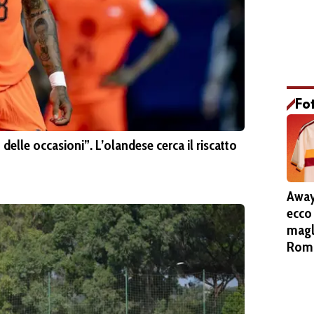
Fo
elle occasioni”. L’olandese cerca il riscatto
Away
ecco
magl
Roma
Pieta
stem