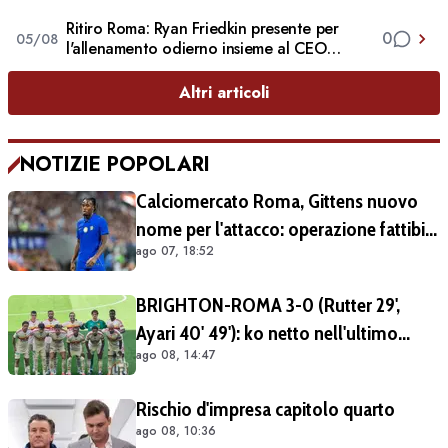
Ritiro Roma: Ryan Friedkin presente per
0
05/08
l'allenamento odierno insieme al CEO
Galantic. Il vicepresidente entra nello
spogliatoio per salutare la squadra (FOTO E
Altri articoli
VIDEO)
NOTIZIE POPOLARI
Calciomercato Roma, Gittens nuovo
nome per l'attacco: operazione fattibile
ago 07, 18:52
solo in prestito
BRIGHTON-ROMA 3-0 (Rutter 29',
Ayari 40' 49'): ko netto nell'ultimo
ago 08, 14:47
match del tour britannico (FOTO e
VIDEO)
Rischio d'impresa capitolo quarto
ago 08, 10:36