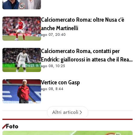
Calciomercato Roma: oltre Nusa c'è
anche Martinelli
ago 07, 20:40
Calciomercato Roma, contatti per
Endrick: giallorossi in attesa che il Real
ago 08, 10:25
Madrid apra al prestito
Vertice con Gasp
ago 08, 8:44
Altri articoli
Foto