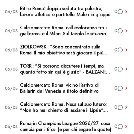
anche sul mercato" (VIDEO)
Ritiro Roma: doppia seduta tra palestra,
0
06/08
lavoro atletico e partitelle. Malen in gruppo
Calciomercato Roma: call esplorativa tra i
0
06/08
giallorossi e il Milan. Sul tavolo le situazioni
di Leao e Soulé
ZIOLKOWSKI: "Sono concentrato sulla
0
06/08
Roma. Il mio obiettivo sarà giocare il più
possibile. La Champions? Un'emozione
unica"
TORRI: "Si possono discutere i tempi, ma
0
06/08
quanto fatto sin qui è giusto" - BALZANI:
"Nonostante Castro e Molina il mercato ad
oggi è insufficiente"
Calciomercato Roma: vicino l'arrivo di
0
06/08
Ballarin dal Venezia a titolo definitivo
Calciomercato Roma, Nusa sul suo futuro:
0
06/08
"Non ho mai chiesto di lasciare il Lipsia".
Giallorossi ancora al lavoro sull'operazione
Roma in Champions League 2026/27: cosa
0
06/08
cambia per i tifosi (e per chi segue le quote)