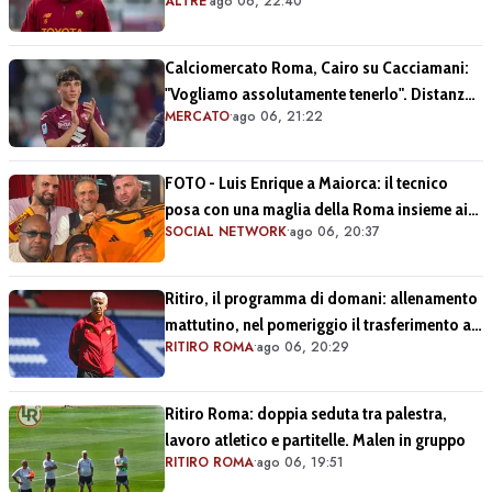
ALTRE
•
ago 06, 22:40
dato la mentalità di poter fare tutto, ma
avevo raggiunto il limite con gli
antidolorifici"
Calciomercato Roma, Cairo su Cacciamani:
"Vogliamo assolutamente tenerlo". Distanza
MERCATO
•
ago 06, 21:22
tra i club sulla valutazione del giocatore
FOTO - Luis Enrique a Maiorca: il tecnico
posa con una maglia della Roma insieme ai
SOCIAL NETWORK
•
ago 06, 20:37
tifosi giallorossi
Ritiro, il programma di domani: allenamento
mattutino, nel pomeriggio il trasferimento a
RITIRO ROMA
•
ago 06, 20:29
Brighton
Ritiro Roma: doppia seduta tra palestra,
lavoro atletico e partitelle. Malen in gruppo
RITIRO ROMA
•
ago 06, 19:51