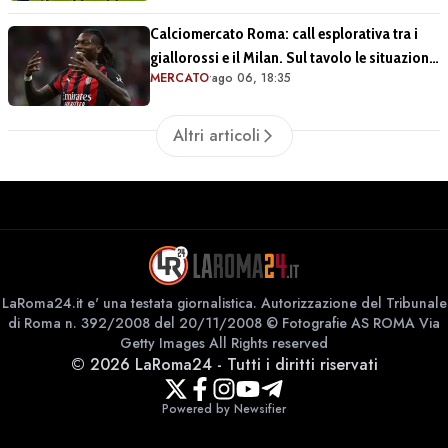
Calciomercato Roma: call esplorativa tra i
giallorossi e il Milan. Sul tavolo le situazioni
MERCATO
•
ago 06, 18:35
di Leao e Soulé
Altri articoli
LaRoma24.it e' una testata giornalistica. Autorizzazione del Tribunale
di Roma n. 392/2008 del 20/11/2008 © Fotografie AS ROMA Via
Getty Images All Rights reserved
©
2026
LaRoma24
-
Tutti i diritti riservati
Powered by Newsifier