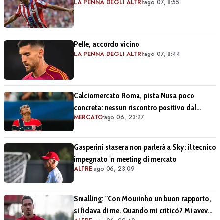
LA PENNA DEGLI ALTRI
•
ago 07, 8:55
Pelle, accordo vicino
LA PENNA DEGLI ALTRI
•
ago 07, 8:44
Calciomercato Roma, pista Nusa poco
concreta: nessun riscontro positivo dal
MERCATO
•
ago 06, 23:27
calciatore né dal Lipsia
Gasperini stasera non parlerà a Sky: il tecnico
impegnato in meeting di mercato
ALTRE
•
ago 06, 23:09
Smalling: "Con Mourinho un buon rapporto,
si fidava di me. Quando mi criticò? Mi aveva