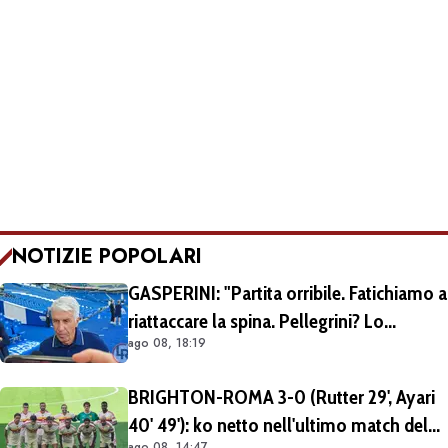
NOTIZIE POPOLARI
GASPERINI: "Partita orribile. Fatichiamo a
riattaccare la spina. Pellegrini? Lo
ago 08, 18:19
rivedremo in campo tra un mese.
Cessioni? Chiedete al CEO"
BRIGHTON-ROMA 3-0 (Rutter 29', Ayari
40' 49'): ko netto nell'ultimo match del
ago 08, 14:47