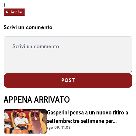
)
Rubriche
Scrivi un commento
POST
APPENA ARRIVATO
Gasperini pensa a un nuovo ritiro a
settembre: tre settimane per
ago 09, 11:03
lavorare durante la sosta