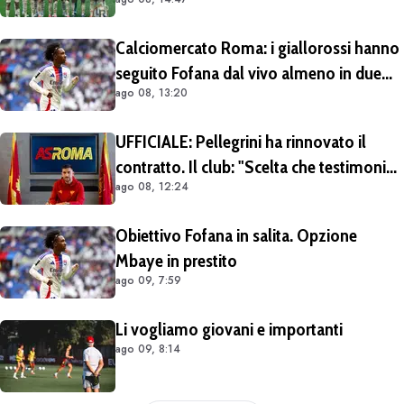
tour britannico (FOTO e VIDEO)
Calciomercato Roma: i giallorossi hanno
seguito Fofana dal vivo almeno in due
ago 08, 13:20
occasioni. Costa 40/45 milioni
UFFICIALE: Pellegrini ha rinnovato il
contratto. Il club: "Scelta che testimonia
ago 08, 12:24
condivisione della visione sportiva e dei
valori del progetto romanista"
Obiettivo Fofana in salita. Opzione
Mbaye in prestito
ago 09, 7:59
Li vogliamo giovani e importanti
ago 09, 8:14