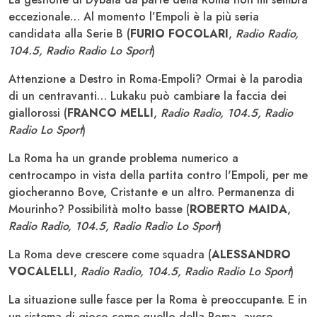
eccezionale… Al momento l’Empoli è la più seria
candidata alla Serie B (
FURIO FOCOLARI
,
Radio Radio,
104.5, Radio Radio Lo Sport
)
Attenzione a Destro in Roma-Empoli? Ormai è la parodia
di un centravanti… Lukaku può cambiare la faccia dei
giallorossi (
FRANCO MELLI
,
Radio Radio, 104.5, Radio
Radio Lo Sport
)
La Roma ha un grande problema numerico a
centrocampo in vista della partita contro l'Empoli, per me
giocheranno Bove, Cristante e un altro. Permanenza di
Mourinho? Possibilità molto basse (
ROBERTO MAIDA
,
Radio Radio, 104.5, Radio Radio Lo Sport
)
La Roma deve crescere come squadra (
ALESSANDRO
VOCALELLI
,
Radio Radio, 104.5, Radio Radio Lo Sport
)
La situazione sulle fasce per la Roma è preoccupante. E in
un sistema di gioco come quello della Roma, avere