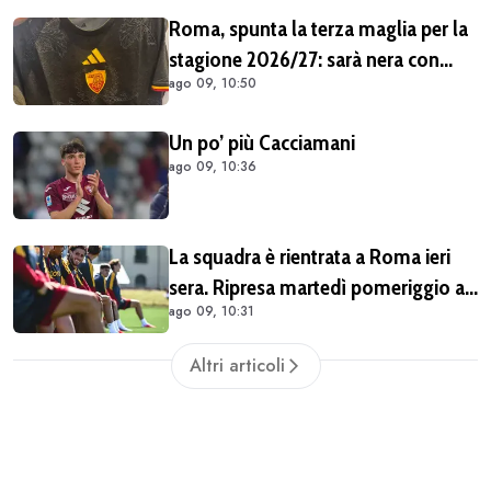
Roma, spunta la terza maglia per la
stagione 2026/27: sarà nera con
ago 09, 10:50
dettagli giallorossi
Un po’ più Cacciamani
ago 09, 10:36
La squadra è rientrata a Roma ieri
sera. Ripresa martedì pomeriggio a
ago 09, 10:31
Trigoria
Altri articoli