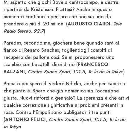
Mi aspetto che giochi Bove a centrocampo, a destra
ripartirei da Kristensen. Frattesi? Anche in questo
momento continuo a pensare che non sia uno da
prendere a più di 20 milioni (
AUGUSTO CIARDI
,
Tele
Radio Stereo, 92.7
)
Paredes, secondo me, giocherà bene quando sarà al
fianco di Renato Sanches, togliendogli compiti di
recupero del pallone così. Se mi proponessero uno
scambio con Locatelli direi di no (
FRANCESCO
BALZANI
,
Centro Suono Sport, 101.5, Te la do io Tokyo
)
Prima o poi spero di vedere Ndicka, anche per capire a
che punto è. Spero che già domenica sia l’occasione
giusta. Nuovi rinforzi a gennaio? La speranza è che arrivi
qualche correzione significativa ai problemi presenti in
rosa. Contro l'Empoli sono obbligatori i tre punti
(
ANTONIO FELICI
,
Centro Suono Sport, 101.5, Te la do
io Tokyo