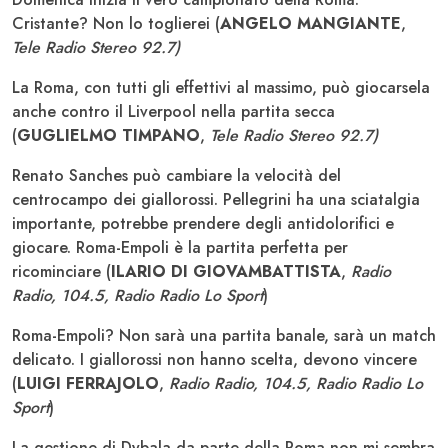
Cristante? Non lo toglierei (
ANGELO MANGIANTE
,
Tele Radio Stereo 92.7)
La Roma, con tutti gli effettivi al massimo, può giocarsela
anche contro il Liverpool nella partita secca
(
GUGLIELMO TIMPANO
,
Tele Radio Stereo 92.7)
Renato Sanches può cambiare la velocità del
centrocampo dei giallorossi. Pellegrini ha una sciatalgia
importante, potrebbe prendere degli antidolorifici e
giocare. Roma-Empoli è la partita perfetta per
ricominciare (
ILARIO DI GIOVAMBATTISTA
,
Radio
Radio, 104.5, Radio Radio Lo Sport
)
Roma-Empoli? Non sarà una partita banale, sarà un match
delicato. I giallorossi non hanno scelta, devono vincere
(
LUIGI FERRAJOLO
,
Radio Radio, 104.5, Radio Radio Lo
Sport
)
La gestione di Dybala da parte della Roma non mi sembra