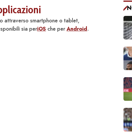
pplicazioni
N
to attraverso smartphone o tablet,
sponibili sia per
iOS
che per
Android
.