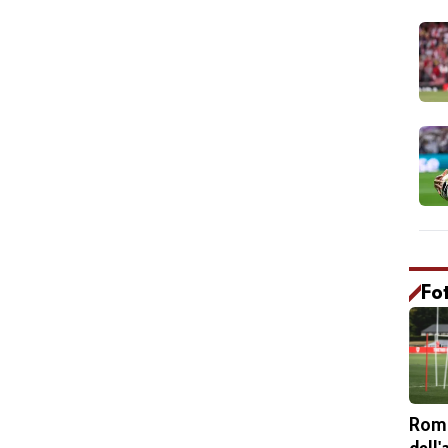
Fo
Roma
dell