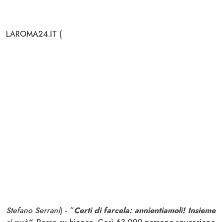
LAROMA24.IT (
Stefano Serrani
) - “
Certi di farcela: annientiamoli! Insieme