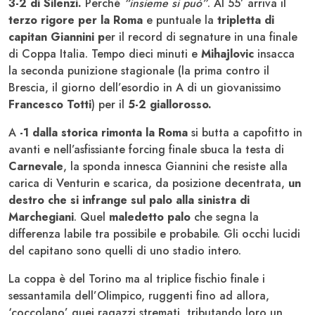
3-2 di Silenzi.
Perché
“insieme si può”
. Al 55’ arriva il
terzo rigore per la Roma
e puntuale la
tripletta di
capitan Giannini p
er il record di segnature in una finale
di Coppa Italia. Tempo dieci minuti e
Mihajlovic
insacca
la seconda punizione stagionale (la prima contro il
Brescia, il giorno dell’esordio in A di un giovanissimo
Francesco Totti
) per il
5-2 giallorosso.
A
-1 dalla storica rimonta la Roma
si butta a capofitto in
avanti e nell’asfissiante forcing finale sbuca la testa di
Carnevale
, la sponda innesca Giannini che resiste alla
carica di Venturin e scarica, da posizione decentrata,
un
destro che si infrange sul palo alla sinistra di
Marchegiani
. Quel
maledetto palo
che segna la
differenza labile tra possibile e probabile. Gli occhi lucidi
del capitano sono quelli di uno stadio intero.
La coppa è del Torino ma al triplice fischio finale i
sessantamila dell’Olimpico, ruggenti fino ad allora,
‘coccolano’ quei ragazzi stremati, tributando loro un