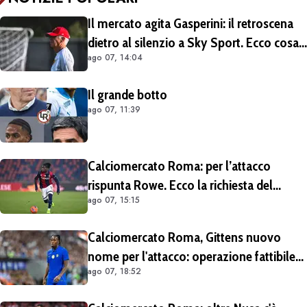
Il mercato agita Gasperini: il retroscena
dietro al silenzio a Sky Sport. Ecco cosa
ago 07, 14:04
è emerso dal meeting con la proprietà
Il grande botto
ago 07, 11:39
Calciomercato Roma: per l’attacco
rispunta Rowe. Ecco la richiesta del
ago 07, 15:15
Bologna
Calciomercato Roma, Gittens nuovo
nome per l'attacco: operazione fattibile
ago 07, 18:52
solo in prestito