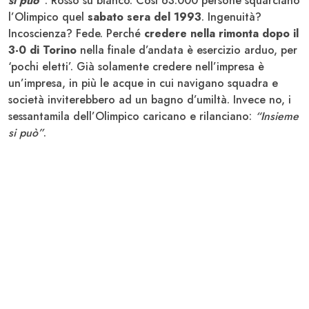
si può”
. Rosso su bianco. Così 63.000 persone squarciano
l’Olimpico quel
sabato sera del 1993
. Ingenuità?
Incoscienza? Fede. Perché
credere nella rimonta dopo il
3-0 di Torino
nella finale d’andata è esercizio arduo, per
‘pochi eletti’. Già solamente credere nell’impresa è
un’impresa, in più le acque in cui navigano squadra e
società inviterebbero ad un bagno d’umiltà. Invece no, i
sessantamila dell’Olimpico caricano e rilanciano:
“Insieme
si può”
.