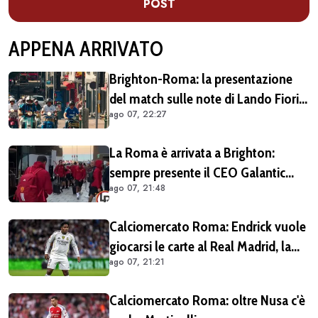
POST
APPENA ARRIVATO
Brighton-Roma: la presentazione
del match sulle note di Lando Fiorini
ago 07, 22:27
(VIDEO)
La Roma è arrivata a Brighton:
sempre presente il CEO Galantic
ago 07, 21:48
(VIDEO)
Calciomercato Roma: Endrick vuole
giocarsi le carte al Real Madrid, la
ago 07, 21:21
pista si complica
Calciomercato Roma: oltre Nusa c'è