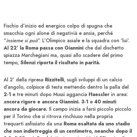
Fischio d’inizio ed energico colpo di spugna che
smacchia ogni alone di negativià e ansia, perché
“
insieme si può
”. L’Olimpico assale e la squadra con ‘lui’.
Al 22’ la Roma passa con Giannini
che dal dischetto
spiazza Marchegiani ma, quasi allo scadere del primo
tempo,
Silenzi riporta il risultato in parità.
Al 2’ della ripresa
Rizzitelli
, sugli sviluppi di un calcio
d’angolo, colpisce di testa mettendo dentro la palla del
2-1
e tre minuti dopo Mussi aggancia
Haessler
in area:
a
ncora rigore e ancora Giannini. 3-1
e
40 minuti
ancora da giocare.
Il campo inizia a farsi piccolo piccolo
per il Torino che si ritrova rinchiuso nella propria
trequarti asfissiato da una
Roma esaltata da uno stadio
che non indietreggia di un centimetro, neanche dopo il