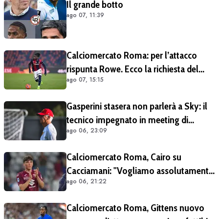
Il grande botto
ago 07, 11:39
Calciomercato Roma: per l’attacco
rispunta Rowe. Ecco la richiesta del
ago 07, 15:15
Bologna
Gasperini stasera non parlerà a Sky: il
tecnico impegnato in meeting di
ago 06, 23:09
mercato
Calciomercato Roma, Cairo su
Cacciamani: "Vogliamo assolutamente
ago 06, 21:22
tenerlo". Distanza tra i club sulla
valutazione del giocatore
Calciomercato Roma, Gittens nuovo