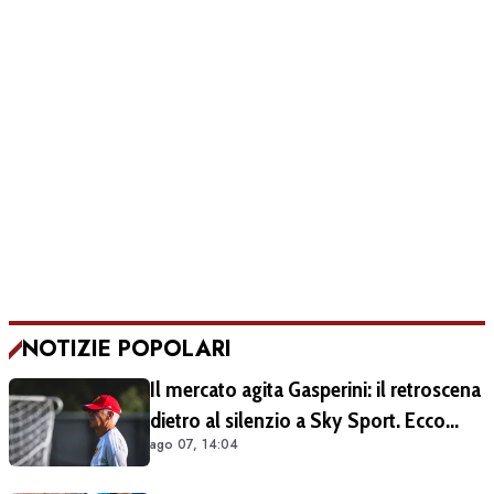
NOTIZIE POPOLARI
Il mercato agita Gasperini: il retroscena
dietro al silenzio a Sky Sport. Ecco
ago 07, 14:04
cosa è emerso dal meeting con la
proprietà