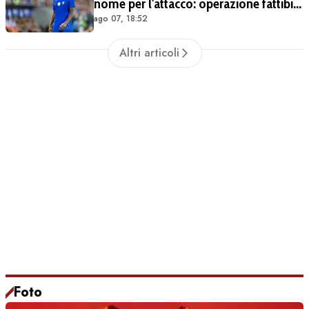
nome per l'attacco: operazione fattibile
ago 07, 18:52
solo in prestito
Altri articoli
Foto