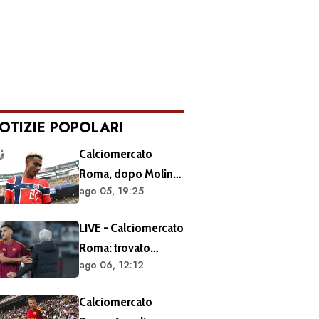
OTIZIE POPOLARI
Calciomercato
Roma, dopo Molina
ago 05, 19:25
si accelera sugli
esterni: ecco i
LIVE - Calciomercato
prossimi obiettivi
Roma: trovato
ago 06, 12:12
l'accordo per il
rinnovo di Pellegrini.
Calciomercato
Prolungamento di