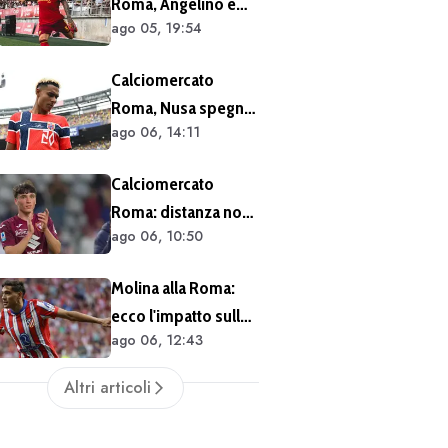
Roma, Angelino e
un solo anno
ago 05, 19:54
Kumbulla salutano:
doppia cessione in
Calciomercato
Spagna
Roma, Nusa spegne
ago 06, 14:11
le voci sul futuro:
"Non ho mai chiesto
Calciomercato
di lasciare il Lipsia. I
Roma: distanza non
media possono
ago 06, 10:50
siderale per
scrivere quello che
Cacciamani
vogliono"
Molina alla Roma:
ecco l'impatto sulle
ago 06, 12:43
casse del club
Altri articoli