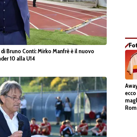
Fo
to di Bruno Conti: Mirko Manfrè è il nuovo
nder 10 alla U14
Away
ecco
magl
Roma
Pieta
stem