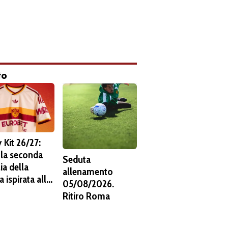
to
 Kit 26/27:
 la seconda
Seduta
ia della
allenamento
 ispirata alla
05/08/2026.
s. C'è lo
Ritiro Roma
ma del 1938