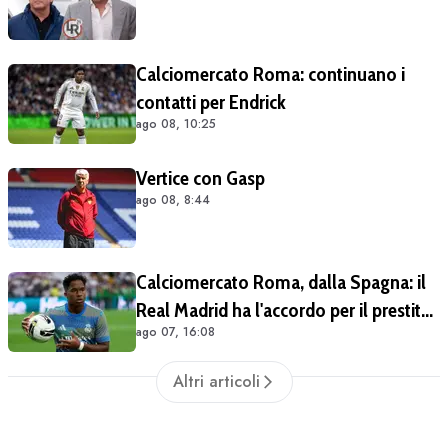
Calciomercato Roma: continuano i
contatti per Endrick
ago 08, 10:25
Vertice con Gasp
ago 08, 8:44
Calciomercato Roma, dalla Spagna: il
Real Madrid ha l'accordo per il prestito
ago 07, 16:08
di Endrick in Premier League
Altri articoli