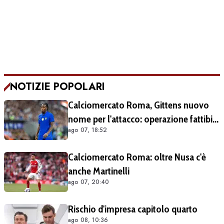
NOTIZIE POPOLARI
Calciomercato Roma, Gittens nuovo
nome per l'attacco: operazione fattibile
ago 07, 18:52
solo in prestito
Calciomercato Roma: oltre Nusa c'è
anche Martinelli
ago 07, 20:40
Rischio d'impresa capitolo quarto
ago 08, 10:36