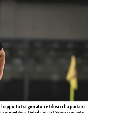
apporto tra giocatori e tifosi ci ha portato
iù competitiva. Dybala resta? Sono convinto