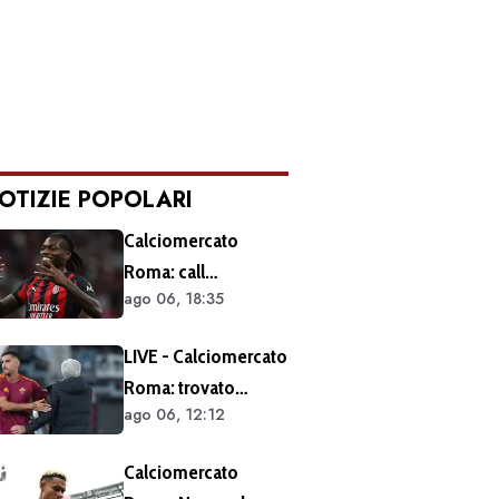
OTIZIE POPOLARI
Calciomercato
Roma: call
ago 06, 18:35
esplorativa tra i
giallorossi e il Milan.
LIVE - Calciomercato
Sul tavolo le
Roma: trovato
situazioni di Leao e
ago 06, 12:12
l'accordo per il
Soulé
rinnovo di Pellegrini.
Calciomercato
Prolungamento di