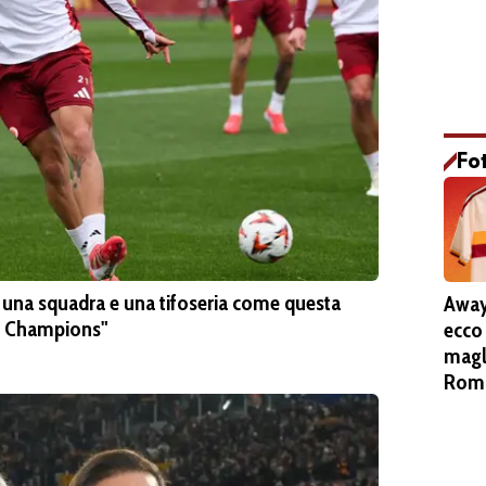
Fo
una squadra e una tifoseria come questa
Away
a Champions"
ecco
magl
Roma
Pieta
stem