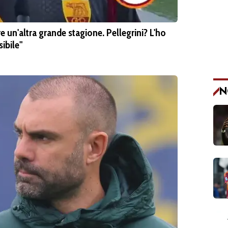
un'altra grande stagione. Pellegrini? L'ho
sibile"
N