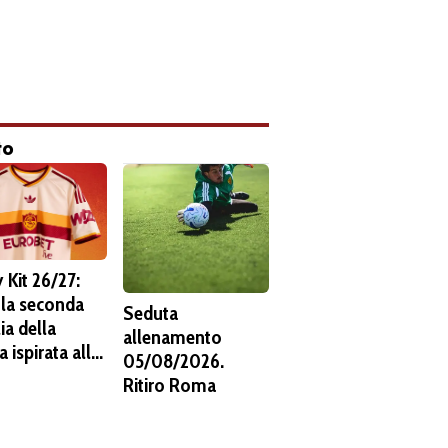
to
 Kit 26/27:
 la seconda
Seduta
ia della
allenamento
 ispirata alla
05/08/2026.
s. C'è lo
Ritiro Roma
ma del 1938