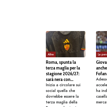
Altre
La penn
Roma, spunta la
Giovan
terza maglia per la
anche 
stagione 2026/27:
Fofana
sarà nera con
Adess
dettagli giallorossi
Inizia a circolare sui
accele
social quella che
ha ind
dovrebbe essere la
casell
terza maglia della
mercat