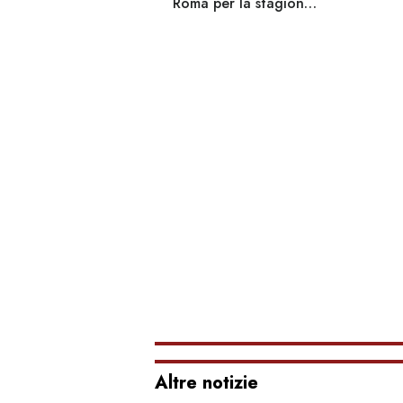
Roma per la stagione
entra 
2026/27. Le
delica
immagini, pubblicate
l'atta
su TikTok, mostrano
comple
una divisa Adidas
e, sopr
prevalentemente
nera, caratte...
Altre notizie