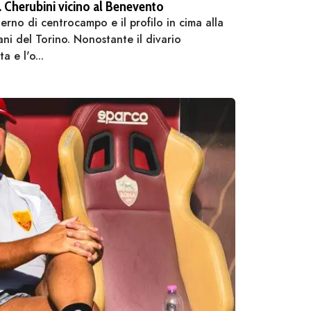
r. Cherubini vicino al Benevento
rno di centrocampo e il profilo in cima alla
ani del Torino. Nonostante il divario
 e l'o...