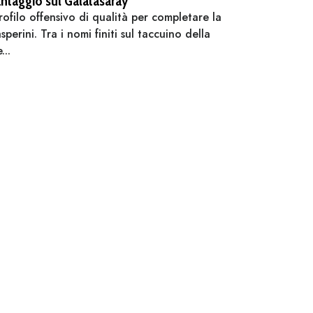
 vantaggio sul Galatasaray
ofilo offensivo di qualità per completare la
erini. Tra i nomi finiti sul taccuino della
...