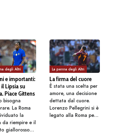
La penna degli Altri
a degli Altri
La firma del cuore
i e importanti:
È stata una scelta per
il Lipsia su
amore, una decisione
. Piace Gittens
dettata dal cuore.
o bisogna
Lorenzo Pellegrini si è
rare. La Roma
legato alla Roma per
ividuato la
un anno, un anno
a da riempire e il
solo, accettando le
o giallorosso