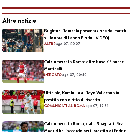
Altre notizie
Brighton-Roma: la presentazione del match
sulle note di Lando Fiorini (VIDEO)
ALTRE
•
ago 07, 22:27
Calciomercato Roma: oltre Nusa c'è anche
Martinelli
MERCATO
•
ago 07, 20:40
Ufficiale, Kumbulla al Rayo Vallecano in
prestito con diritto di riscatto
COMUNICATI AS ROMA
•
ago 07, 19:31
(COMUNICATO)
Calciomercato Roma, dalla Spagna: il Real
Madrid ha l'accordo per il prestito di Endrick