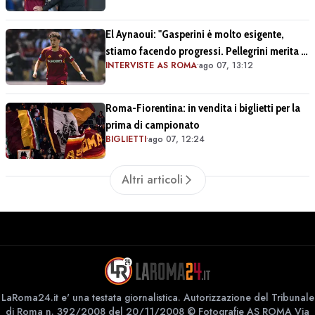
El Aynaoui: "Gasperini è molto esigente,
stiamo facendo progressi. Pellegrini merita il
INTERVISTE AS ROMA
•
ago 07, 13:12
meglio"
Roma-Fiorentina: in vendita i biglietti per la
prima di campionato
BIGLIETTI
•
ago 07, 12:24
Altri articoli
LaRoma24.it e' una testata giornalistica. Autorizzazione del Tribunale
di Roma n. 392/2008 del 20/11/2008 © Fotografie AS ROMA Via