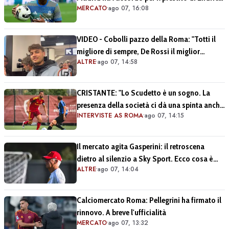
MERCATO
•
ago 07, 16:08
in Premier League
VIDEO - Cobolli pazzo della Roma: "Totti il
migliore di sempre, De Rossi il miglior
ALTRE
•
ago 07, 14:58
centrocampista. È il club più grande in Italia"
CRISTANTE: "Lo Scudetto è un sogno. La
presenza della società ci dà una spinta anche
INTERVISTE AS ROMA
•
ago 07, 14:15
sul mercato" (VIDEO)
Il mercato agita Gasperini: il retroscena
dietro al silenzio a Sky Sport. Ecco cosa è
ALTRE
•
ago 07, 14:04
emerso dal meeting con la proprietà
Calciomercato Roma: Pellegrini ha firmato il
rinnovo. A breve l'ufficialità
MERCATO
•
ago 07, 13:32