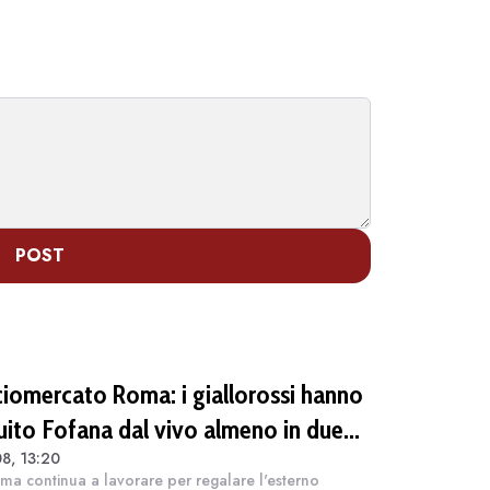
POST
ciomercato Roma: i giallorossi hanno
uito Fofana dal vivo almeno in due
8, 13:20
asioni. Costa 40/45 milioni
ma continua a lavorare per regalare l'esterno