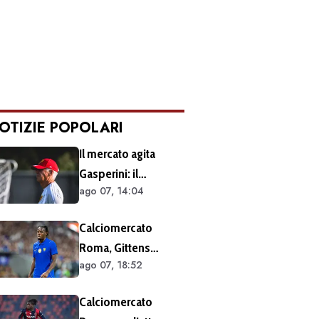
OTIZIE POPOLARI
Il mercato agita
Gasperini: il
ago 07, 14:04
retroscena dietro al
silenzio a Sky Sport.
Calciomercato
Ecco cosa è emerso
Roma, Gittens
dal meeting con la
ago 07, 18:52
nuovo nome per
proprietà
l'attacco:
Calciomercato
operazione fattibile