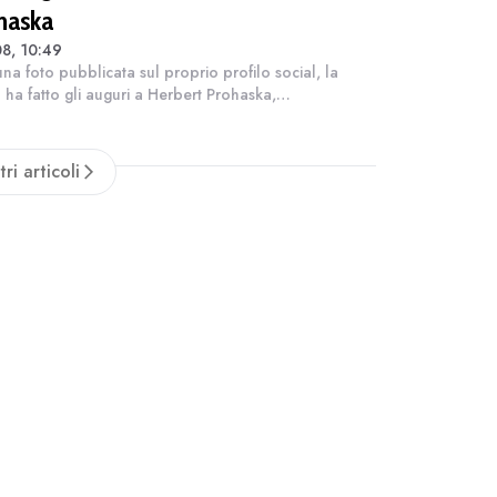
haska
8, 10:49
na foto pubblicata sul proprio profilo social, la
ha fatto gli auguri a Herbert Prohaska,
ocampista, che con la maglia giallorossa ha
zionato 26 presenze e 3 gol. Protagonista nell...
tri articoli