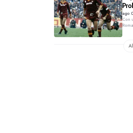
Pro
ago 0
Con u
Roma 
centr
colle
Al