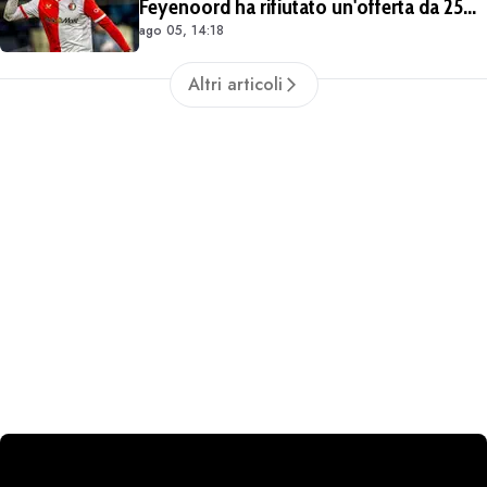
Feyenoord ha rifiutato un'offerta da 25
ago 05, 14:18
milioni di euro più 4 di bonus
Altri articoli