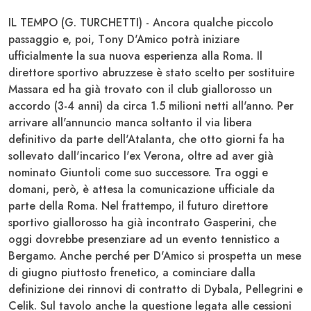
IL TEMPO (G. TURCHETTI) - Ancora qualche piccolo
passaggio e, poi, T
ony D'Amico
potrà iniziare
ufficialmente la sua nuova esperienza alla
Roma
. Il
direttore sportivo abruzzese è stato scelto per sostituire
Massara ed ha già trovato con il club giallorosso un
accordo (3-4 anni) da circa 1.5 milioni netti all'anno. Per
arrivare all'annuncio manca soltanto il via libera
definitivo da parte dell'Atalanta, che otto giorni fa ha
sollevato dall'incarico l'ex Verona, oltre ad aver già
nominato Giuntoli come suo successore. Tra oggi e
domani, però, è attesa la comunicazione ufficiale da
parte della Roma. Nel frattempo, il futuro direttore
sportivo giallorosso ha già incontrato
Gasperini
, che
oggi dovrebbe presenziare ad un evento tennistico a
Bergamo. Anche perché per D'Amico si prospetta un mese
di giugno piuttosto frenetico, a cominciare dalla
definizione dei rinnovi di contratto di
Dybala, Pellegrini e
Celik
. Sul tavolo anche la questione legata alle cessioni