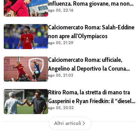
influenza. Roma giovane, ma non
ago 05, 22:16
siamo alle prime armi"
Calciomercato Roma: Salah-Eddine
non apre all'Olympiacos
ago 05, 21:29
Calciomercato Roma: ufficiale,
Angelino al Deportivo la Coruna
ago 05, 21:03
(COMUNICATO)
Ritiro Roma, la stretta di mano tra
Gasperini e Ryan Friedkin: il “diesel”
ago 05, 20:52
giallorosso ha iniziato a ingranare
Altri articoli