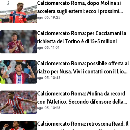
Calciomercato Roma, dopo Molina si
accelera sugli esterni: ecco i prossimi
ago 05, 19:25
obiettivi
Calciomercato Roma: per Cacciamani la
richiesta del Torino è di 15+5 milioni
ago 05, 11:01
Calciomercato Roma: possibile offerta al
rialzo per Nusa. Vivi i contatti con il Lione
ago 05, 10:43
per Fofana
Calciomercato Roma: Molina da record
con l'Atletico. Secondo difensore della
ago 05, 10:25
Liga per gol e assist nelle ultime 4
stagioni
Calciomercato Roma: retroscena Read. Il