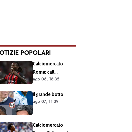
OTIZIE POPOLARI
Calciomercato
Roma: call
ago 06, 18:35
esplorativa tra i
giallorossi e il Milan.
Il grande botto
Sul tavolo le
ago 07, 11:39
situazioni di Leao e
Soulé
Calciomercato