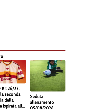
to
 Kit 26/27:
 la seconda
Seduta
ia della
allenamento
 ispirata alla
05/08/2026.