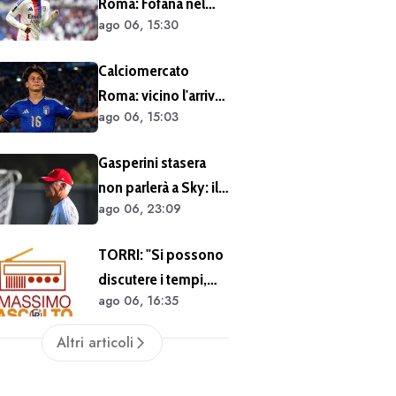
Roma: Fofana nel
ago 06, 15:30
mirino. Alcuni
osservatori
Calciomercato
giallorossi presenti
Roma: vicino l'arrivo
nel match di
ago 06, 15:03
di Ballarin dal
Champions con il
Venezia a titolo
Lione
Gasperini stasera
definitivo
non parlerà a Sky: il
ago 06, 23:09
tecnico impegnato
in meeting di
TORRI: "Si possono
mercato
discutere i tempi,
ago 06, 16:35
ma quanto fatto sin
qui è giusto" -
Altri articoli
BALZANI:
"Nonostante Castro