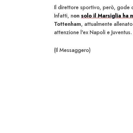
Il direttore sportivo, però, gode d
Infatti, n
on
solo il Marsiglia ha 
Tottenham
, attualmente allenat
attenzione l'ex Napoli e Juventus.
(Il Messaggero)