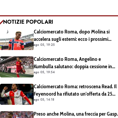
NOTIZIE POPOLARI
Calciomercato Roma, dopo Molina si
accelera sugli esterni: ecco i prossimi
ago 05, 19:25
obiettivi
Calciomercato Roma, Angelino e
Kumbulla salutano: doppia cessione in
ago 05, 19:54
Spagna
Calciomercato Roma: retroscena Read. Il
Feyenoord ha rifiutato un'offerta da 25
ago 05, 14:18
milioni di euro più 4 di bonus
Preso anche Molina, una freccia per Gasp.