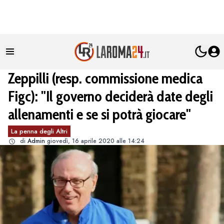
Zeppilli (resp. commissione medica
Figc): "Il governo deciderà date degli
allenamenti e se si potrà giocare"
La penna degli Altri
di
Admin
giovedì, 16 aprile 2020 alle 14:24