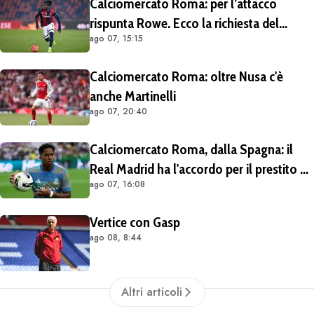
Calciomercato Roma: per l’attacco
rispunta Rowe. Ecco la richiesta del
ago 07, 15:15
Bologna
Calciomercato Roma: oltre Nusa c'è
anche Martinelli
ago 07, 20:40
Calciomercato Roma, dalla Spagna: il
Real Madrid ha l'accordo per il prestito di
ago 07, 16:08
Endrick in Premier League
Vertice con Gasp
ago 08, 8:44
Altri articoli