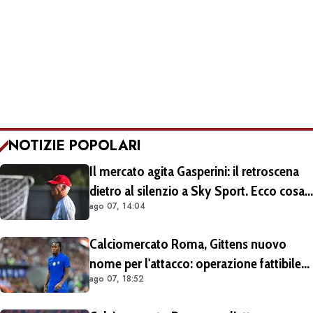
NOTIZIE POPOLARI
Il mercato agita Gasperini: il retroscena
dietro al silenzio a Sky Sport. Ecco cosa
ago 07, 14:04
è emerso dal meeting con la proprietà
Calciomercato Roma, Gittens nuovo
nome per l'attacco: operazione fattibile
ago 07, 18:52
solo in prestito