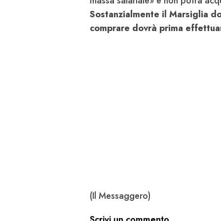
massa salariale» e non potrà acqui
Sostanzialmente il Marsiglia d
comprare dovrà prima effettuar
(Il Messaggero)
Scrivi un commento