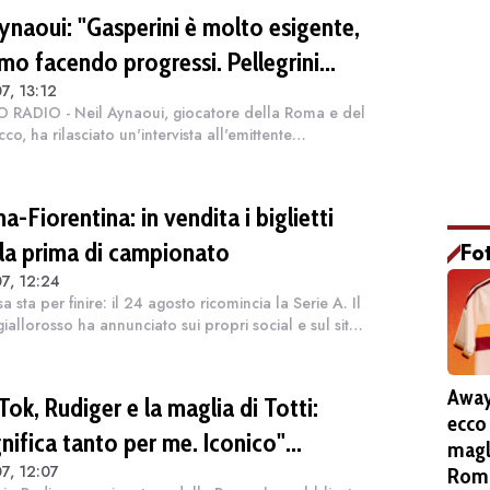
Aynaoui: "Gasperini è molto esigente,
amo facendo progressi. Pellegrini
7, 13:12
ta il meglio"
 RADIO - Neil Aynaoui, giocatore della Roma e del
co, ha rilasciato un'intervista all'emittente
fonica dal ritiro giallorosso. Ecco le parole del
no della Roma: "Sto bene e sono co...
-Fiorentina: in vendita i biglietti
 la prima di campionato
Fo
7, 12:24
sa sta per finire: il 24 agosto ricomincia la Serie A. Il
giallorosso ha annunciato sui propri social e sul sito
ale la vendita dei biglietti per il match contro la
tina. Ecco l...
Away
Tok, Rudiger e la maglia di Totti:
ecco
nifica tanto per me. Iconico"
magl
7, 12:07
DEO)
Roma