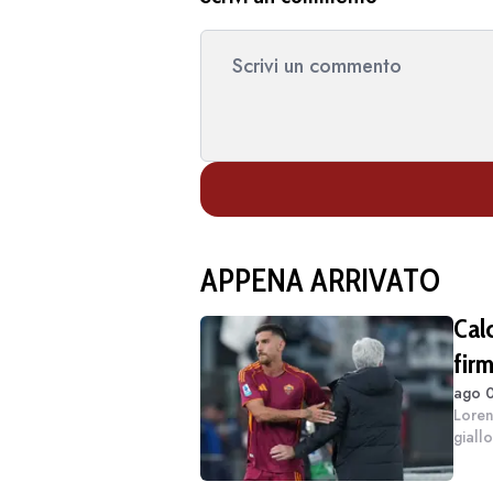
APPENA ARRIVATO
Cal
firm
ago 0
Loren
giallo
da Gi
rinno