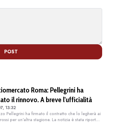
POST
ciomercato Roma: Pellegrini ha
ato il rinnovo. A breve l'ufficialità
7, 13:32
zo Pellegrini ha firmato il contratto che lo legherà ai
rossi per un'altra stagione. La notizia è stata riportata
anluca Di Marzio sul proprio sito ufficiale. A breve il
vo sarà u...