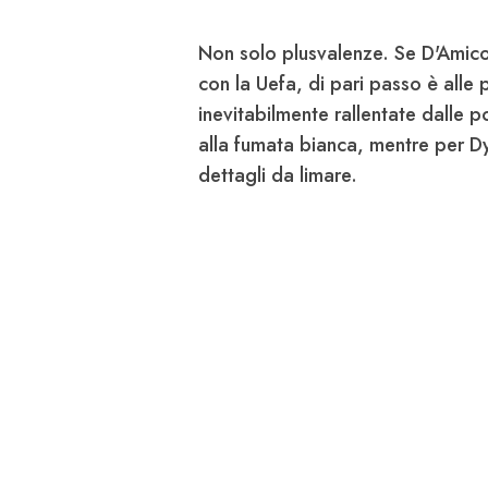
Non solo plusvalenze. Se D'Amico
con la Uefa, di pari passo è alle p
inevitabilmente rallentate dalle po
alla fumata bianca, mentre per Dy
dettagli da limar
e.