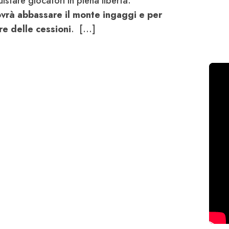
stare giocatori in piena libertà.
ovrà abbassare il monte ingaggi e per
e delle cessioni
. [...]