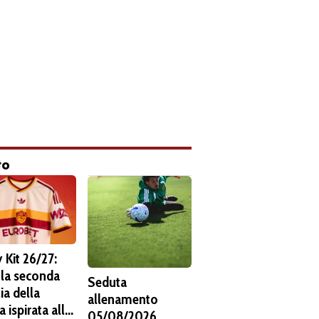
to
 Kit 26/27:
 la seconda
Seduta
ia della
allenamento
 ispirata alla
05/08/2026.