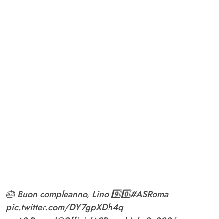
🎂 Buon compleanno, Lino 9️⃣0️⃣
#ASRoma
pic.twitter.com/DY7gpXDh4q