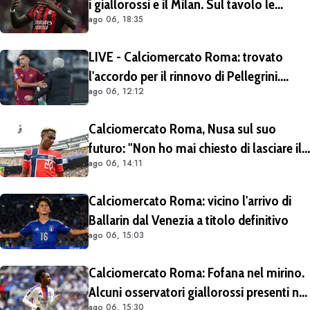
i giallorossi e il Milan. Sul tavolo le
ago 06, 18:35
situazioni di Leao e Soulé
LIVE - Calciomercato Roma: trovato
l'accordo per il rinnovo di Pellegrini.
ago 06, 12:12
Prolungamento di un solo anno
Calciomercato Roma, Nusa sul suo
futuro: "Non ho mai chiesto di lasciare il
ago 06, 14:11
Lipsia". Giallorossi ancora al lavoro
sull'operazione
Calciomercato Roma: vicino l'arrivo di
Ballarin dal Venezia a titolo definitivo
ago 06, 15:03
Calciomercato Roma: Fofana nel mirino.
Alcuni osservatori giallorossi presenti nel
ago 06, 15:30