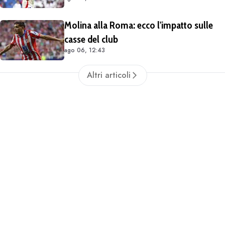
match di Champions con il Lione
Molina alla Roma: ecco l'impatto sulle
casse del club
ago 06, 12:43
Altri articoli