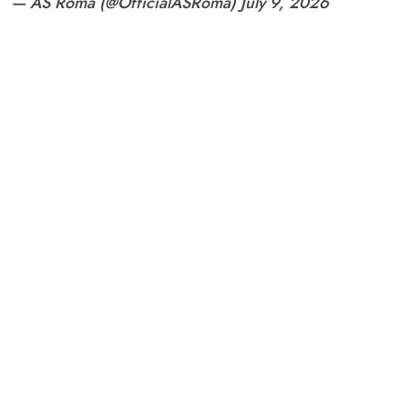
— AS Roma (@OfficialASRoma)
July 9, 2026