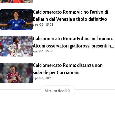
sull'operazione
Calciomercato Roma: vicino l'arrivo di
Ballarin dal Venezia a titolo definitivo
ago 06, 15:03
Calciomercato Roma: Fofana nel mirino.
Alcuni osservatori giallorossi presenti nel
ago 06, 15:30
match di Champions con il Lione
Calciomercato Roma: distanza non
siderale per Cacciamani
ago 06, 10:50
Altri articoli