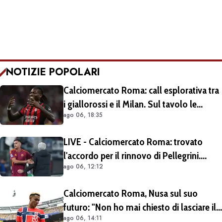
NOTIZIE POPOLARI
Calciomercato Roma: call esplorativa tra
i giallorossi e il Milan. Sul tavolo le
ago 06, 18:35
situazioni di Leao e Soulé
LIVE - Calciomercato Roma: trovato
l'accordo per il rinnovo di Pellegrini.
ago 06, 12:12
Prolungamento di un solo anno
Calciomercato Roma, Nusa sul suo
futuro: "Non ho mai chiesto di lasciare il
ago 06, 14:11
Lipsia". Giallorossi ancora al lavoro