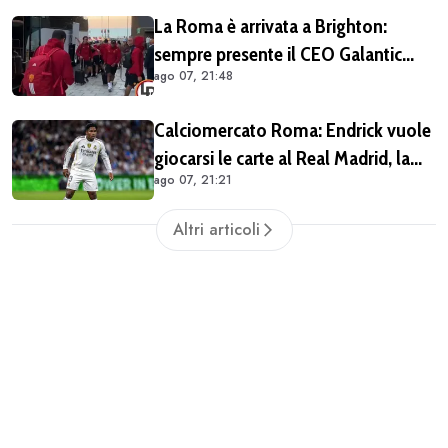
La Roma è arrivata a Brighton:
sempre presente il CEO Galantic
ago 07, 21:48
(VIDEO)
Calciomercato Roma: Endrick vuole
giocarsi le carte al Real Madrid, la
ago 07, 21:21
pista si complica
Altri articoli