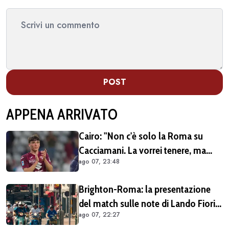
POST
APPENA ARRIVATO
Cairo: "Non c'è solo la Roma su
Cacciamani. La vorrei tenere, ma
ago 07, 23:48
vediamo"
Brighton-Roma: la presentazione
del match sulle note di Lando Fiorini
ago 07, 22:27
(VIDEO)