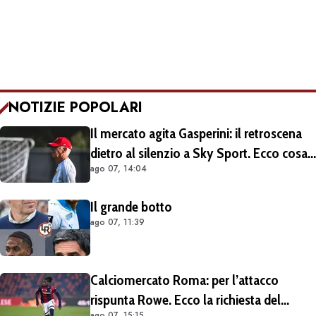
NOTIZIE POPOLARI
Il mercato agita Gasperini: il retroscena
dietro al silenzio a Sky Sport. Ecco cosa
ago 07, 14:04
è emerso dal meeting con la proprietà
Il grande botto
ago 07, 11:39
Calciomercato Roma: per l’attacco
rispunta Rowe. Ecco la richiesta del
ago 07, 15:15