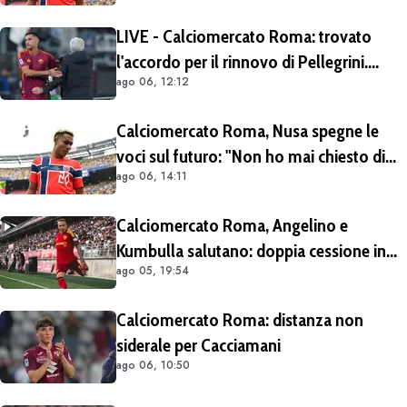
LIVE - Calciomercato Roma: trovato
l'accordo per il rinnovo di Pellegrini.
ago 06, 12:12
Prolungamento di un solo anno
Calciomercato Roma, Nusa spegne le
voci sul futuro: "Non ho mai chiesto di
ago 06, 14:11
lasciare il Lipsia. I media possono scrivere
quello che vogliono"
Calciomercato Roma, Angelino e
Kumbulla salutano: doppia cessione in
ago 05, 19:54
Spagna
Calciomercato Roma: distanza non
siderale per Cacciamani
ago 06, 10:50