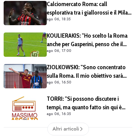
Calciomercato Roma: call
esplorativa tra i giallorossi e il Milan.
ago 06, 18:35
Sul tavolo le situazioni di Leao e
Soulé
KOULIERAKIS: "Ho scelto la Roma
anche per Gasperini, penso che il
ago 06, 17:00
suo stile di gioco sia adatto alle mie
caratteristiche"
ZIOLKOWSKI: "Sono concentrato
sulla Roma. Il mio obiettivo sarà
ago 06, 16:50
giocare il più possibile. La
Champions? Un'emozione unica"
TORRI: "Si possono discutere i
tempi, ma quanto fatto sin qui è
ago 06, 16:35
giusto" - BALZANI: "Nonostante
Castro e Molina il mercato ad oggi è
Altri articoli
insufficiente"