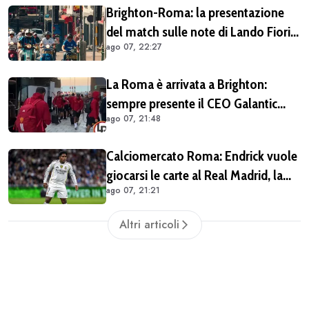
Brighton-Roma: la presentazione
del match sulle note di Lando Fiorini
ago 07, 22:27
(VIDEO)
La Roma è arrivata a Brighton:
sempre presente il CEO Galantic
ago 07, 21:48
(VIDEO)
Calciomercato Roma: Endrick vuole
giocarsi le carte al Real Madrid, la
ago 07, 21:21
pista si complica
Altri articoli