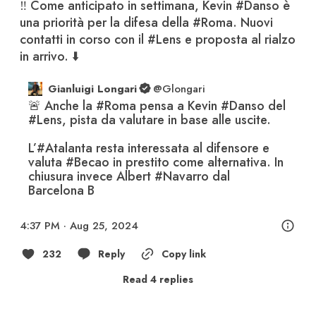
‼️ Come anticipato in settimana, Kevin 
#Danso
 è 
una priorità per la difesa della 
#Roma
. Nuovi 
contatti in corso con il 
#Lens
 e proposta al rialzo 
in arrivo. ⬇️
Gianluigi Longari
@
Glongari
🚨 Anche la 
#Roma
 pensa a Kevin 
#Danso
 del 
#Lens
, pista da valutare in base alle uscite. 

L’
#Atalanta
 resta interessata al difensore e 
valuta 
#Becao
 in prestito come alternativa. In 
chiusura invece Albert 
#Navarro
 dal 
Barcelona B
4:37 PM · Aug 25, 2024
232
Reply
Copy link
Read 4 replies