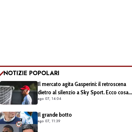
NOTIZIE POPOLARI
Il mercato agita Gasperini: il retroscena
dietro al silenzio a Sky Sport. Ecco cosa
ago 07, 14:04
è emerso dal meeting con la proprietà
Il grande botto
ago 07, 11:39