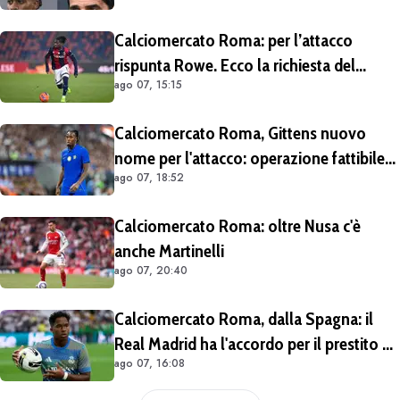
Calciomercato Roma: per l’attacco
rispunta Rowe. Ecco la richiesta del
ago 07, 15:15
Bologna
Calciomercato Roma, Gittens nuovo
nome per l'attacco: operazione fattibile
ago 07, 18:52
solo in prestito
Calciomercato Roma: oltre Nusa c'è
anche Martinelli
ago 07, 20:40
Calciomercato Roma, dalla Spagna: il
Real Madrid ha l'accordo per il prestito di
ago 07, 16:08
Endrick in Premier League