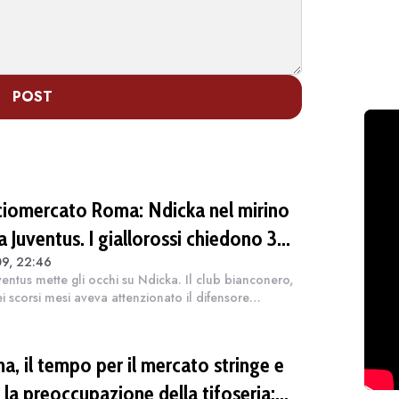
POST
ciomercato Roma: Ndicka nel mirino
a Juventus. I giallorossi chiedono 30
09, 22:46
oni di euro
ventus mette gli occhi su Ndicka. Il club bianconero,
ei scorsi mesi aveva attenzionato il difensore
orosso e sembra intenzionata a non mollare la pista.
riportato dal sito, la sq...
a, il tempo per il mercato stringe e
 la preoccupazione della tifoseria: