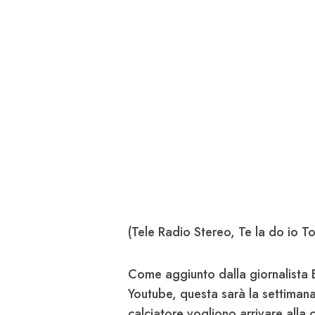
(Tele Radio Stereo, Te la do io T
Come aggiunto dalla giornalista 
Youtube, questa sarà la settimana d
calciatore vogliono arrivare alla c