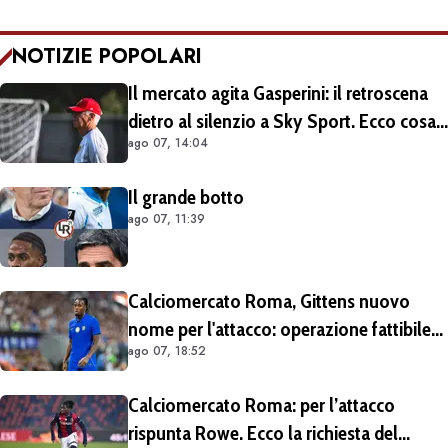
NOTIZIE POPOLARI
Il mercato agita Gasperini: il retroscena
dietro al silenzio a Sky Sport. Ecco cosa
ago 07, 14:04
è emerso dal meeting con la proprietà
Il grande botto
ago 07, 11:39
Calciomercato Roma, Gittens nuovo
nome per l'attacco: operazione fattibile
ago 07, 18:52
solo in prestito
Calciomercato Roma: per l’attacco
rispunta Rowe. Ecco la richiesta del