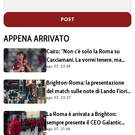
POST
APPENA ARRIVATO
Cairo: "Non c'è solo la Roma su
Cacciamani. La vorrei tenere, ma
ago 07, 23:48
vediamo"
Brighton-Roma: la presentazione
del match sulle note di Lando Fiorini
ago 07, 22:27
(VIDEO)
La Roma è arrivata a Brighton:
sempre presente il CEO Galantic
ago 07, 21:48
(VIDEO)