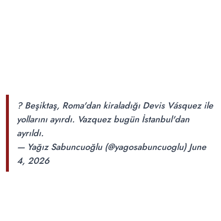
? Beşiktaş, Roma'dan kiraladığı Devis Vásquez ile
yollarını ayırdı. Vazquez bugün İstanbul'dan
ayrıldı.
— Yağız Sabuncuoğlu (@yagosabuncuoglu)
June
4, 2026