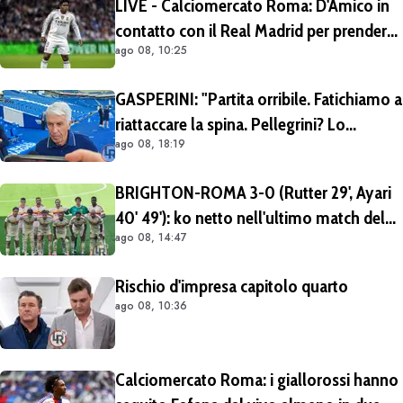
LIVE - Calciomercato Roma: D'Amico in
contatto con il Real Madrid per prendere
ago 08, 10:25
Endrick in prestito con diritto di riscatto.
Mezza Premier League sul brasiliano
GASPERINI: "Partita orribile. Fatichiamo a
riattaccare la spina. Pellegrini? Lo
ago 08, 18:19
rivedremo in campo tra un mese.
Cessioni? Chiedete al CEO"
BRIGHTON-ROMA 3-0 (Rutter 29', Ayari
40' 49'): ko netto nell'ultimo match del
ago 08, 14:47
tour britannico (FOTO e VIDEO)
Rischio d'impresa capitolo quarto
ago 08, 10:36
Calciomercato Roma: i giallorossi hanno