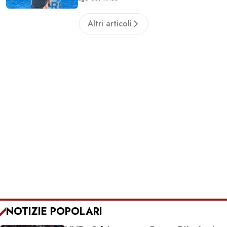
può fare la Roma"
Altri articoli
NOTIZIE POPOLARI