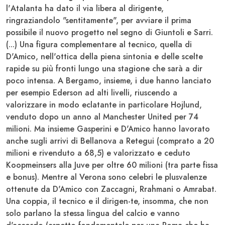
l'
Atalanta
ha dato il via libera al dirigente,
ringraziandolo "sentitamente", per avviare il prima
possibile il nuovo progetto nel segno di
Giuntoli
e
Sarri
.
(...) Una figura complementare al tecnico, quella di
D'Amico
, nell'ottica della piena sintonia e delle scelte
rapide su più fronti lungo una stagione che sarà a dir
poco intensa. A
Bergamo
, insieme, i due hanno lanciato
per esempio
Ederson
ad alti livelli, riuscendo a
valorizzare in modo eclatante in particolare
Hojlund
,
venduto dopo un anno al
Manchester United
per 74
milioni. Ma insieme
Gasperini
e
D'Amico
hanno lavorato
anche sugli arrivi di
Bellanova
a
Retegui
(comprato a 20
milioni e rivenduto a 68,5) e valorizzato e ceduto
Koopmeinsers
alla
Juve
per oltre 60 milioni (tra parte fissa
e bonus). Mentre al Verona sono celebri le plusvalenze
ottenute da
D'Amico
con
Zaccagni
,
Rrahmani
o
Amrabat
.
Una coppia, il tecnico e il dirigen-te, insomma, che non
solo parlano la stessa lingua del calcio e vanno