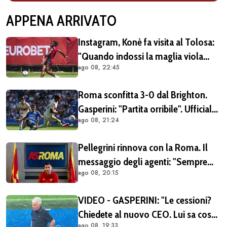
APPENA ARRIVATO
Instagram, Konè fa visita al Tolosa:
"Quando indossi la maglia viola
ago 08, 22:45
diventi parte della famiglia. Era
importante tornare qui" (FOTO E
Roma sconfitta 3-0 dal Brighton.
VIDEO)
Gasperini: "Partita orribile". Ufficiale
ago 08, 21:24
il rinnovo di Pellegrini
Pellegrini rinnova con la Roma. Il
messaggio degli agenti: "Sempre
ago 08, 20:15
orgogliosi di essere al tuo fianco"
(FOTO)
VIDEO - GASPERINI: "Le cessioni?
Chiedete al nuovo CEO. Lui sa cosa
ago 08, 19:33