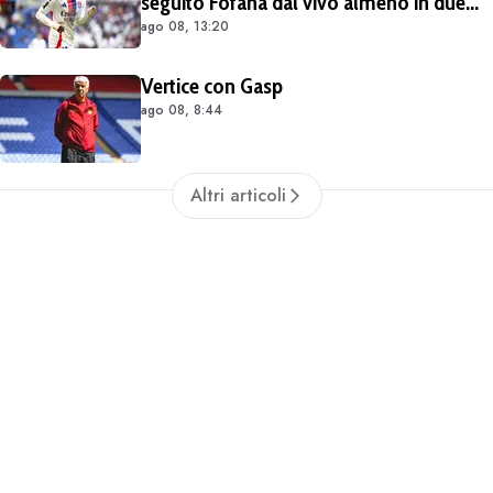
seguito Fofana dal vivo almeno in due
ago 08, 13:20
occasioni. Costa 40/45 milioni
Vertice con Gasp
ago 08, 8:44
Altri articoli