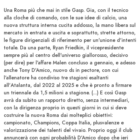
Una
Roma
più che mai in stile
Gasp
. Gia, con il tecnico
alla cloche di comando, con le sue idee di calcio, una
nuova struttura interna cucita addosso, la mano libera sul
mercato in entrata e uscita e soprattutto, strette attorno,
le figure dirigenziali di riferimento per un'unione d'intenti
totale. Da una parte,
Ryan Friedkin
, il vicepresidente
sempre più al centro dell'universo giallorosso, decisivo
(per dire) per l'affare
Malen
concluso a gennaio, e adesso
anche
Tony D'Amico
, nuovo ds in pectore, con cui
l'allenatore ha condiviso tre stagioni esaltanti
all'
Atalanta
, dal 2022 al 2025 e che è pronto a firmare
un triennale da 1,5 milioni a stagione. (...) E così
Gasp
avrà da subito un rapporto diretto, senza intermediari,
con la dirigenza proprio in questi giorni in cui si deve
costruire la nuova
Roma
dai molteplici obiettivi:
campionato
,
Champions
,
Coppa Italia
, plusvalenze e
valorizzazione dei talenti del vivaio. Proprio oggi il club
annuncerà con ogni probabilità
D'Amico
dopo che ieri