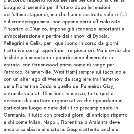
d'accordo (aspetto fondamentale per una
Roma
che ha
bisogno di serenità per il futuro dopo le tensioni
dell'ultima stagione), ma che hanno costruito valore. (...)
E il cronoprogramma, non appena verrà ufficializzato
l'incarico a
D'Amico
, impone già scadenze importanti e
un'accelerazione a partire dai rinnovi di
Dybala
,
Pellegrini
e
Celik
, per i quali sono in corso da giorni
trattative con gli agenti dei tre giocatori. Ma è ovvio che
le sfide più importanti riguarderanno il mercato in
entrata: con
Greenwood
primo nome di rango per
l'attacco,
Summerville
(
West
Ham
) sempre sul taccuino e
con un alter ego di
Wesley
da scegliere tra l'esterno
della
Fiorentina
Dodo
e quello del
Palmeiras
Giay
,
entrambi valutati 15 milioni. In mezzo, tutte quelle
decisioni di carattere organizzativo che riguardano in
particolare luogo e date del ritiro precampionato in
Germania
. Il tutto con preziosi giorni di anticipo rispetto
a chi come
Milan, Napoli, Fiorentina o Atalanta
deve
ancora cambiare allenatore.
Gasp
è attento anche ai