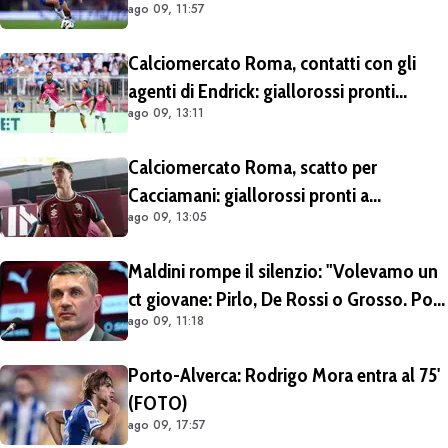
ago 09, 11:57
escludere il prestito con diritto di riscatto.
Si lavora per trovare l'intesa
Calciomercato Roma, contatti con gli
agenti di Endrick: giallorossi pronti
ago 09, 13:11
all'affondo. Aston Villa forte sul
brasiliano
Calciomercato Roma, scatto per
Cacciamani: giallorossi pronti a
ago 09, 13:05
migliorare l'offerta da 15 milioni di euro
più percentuale sulla futura rivendita
Maldini rompe il silenzio: "Volevamo un
ct giovane: Pirlo, De Rossi o Grosso. Poi
ago 09, 11:18
Malagò mi ha detto: «Pirlo non si può
prendere, decido io il Ct»"
Porto-Alverca: Rodrigo Mora entra al 75'
(FOTO)
ago 09, 17:57