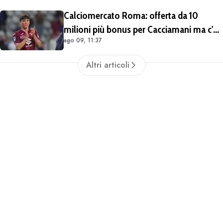
Calciomercato Roma: offerta da 10
milioni più bonus per Cacciamani ma c'è
ago 09, 11:37
distanza, interesse anche dell'Inter.
Cherubini vicino al Benevento
Altri articoli