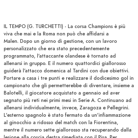
IL TEMPO (G. TURCHETTI) - La corsa
Champions
è più
viva che mai e la
Roma
non può che affidarsi a
Malen
. Dopo un giorno di gestione, con un lavoro
personalizzato che era stato precedentemente
programmato, l'attaccante olandese è tornato ad
allenarsi in gruppo. E il numero quattordici giallorosso
guiderà l'attacco domenica al
Tardini
con due obiettivi.
Portare a casa i tre punti e realizzare il dodicesimo gol in
campionato che gli permetterebbe di diventare, insieme a
Balotelli
, il giocatore acquistato a gennaio ad aver
segnato più reti nei primi mesi in
Serie A
. Continuano ad
allenarsi individualmente, invece,
Zaragoza
e
Pellegrini
.
L'esterno spagnolo è stato fermato da un'
infiammazione
al ginocchio
a ridosso del match con la
Fiorentina
,
mentre il numero sette giallorosso sta recuperando dalla
lesione alla coscia destra
rimediata con il
Pisa
. Per