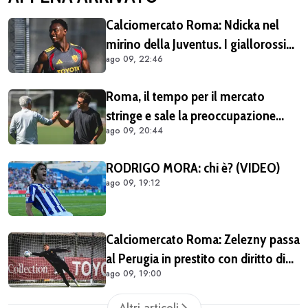
Calciomercato Roma: Ndicka nel
mirino della Juventus. I giallorossi
ago 09, 22:46
chiedono 30 milioni di euro
Roma, il tempo per il mercato
stringe e sale la preoccupazione
ago 09, 20:44
della tifoseria: ancora troppe caselle
da riempire
RODRIGO MORA: chi è? (VIDEO)
ago 09, 19:12
Calciomercato Roma: Zelezny passa
al Perugia in prestito con diritto di
ago 09, 19:00
riscatto
Altri articoli