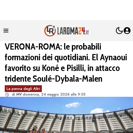
VERONA-ROMA: le probabili
formazioni dei quotidiani. El Aynaoui
favorito su Koné e Pisilli, in attacco
tridente Soulé-Dybala-Malen
La penna degli Altri
di
MV
domenica, 24 maggio 2026 alle 9:05