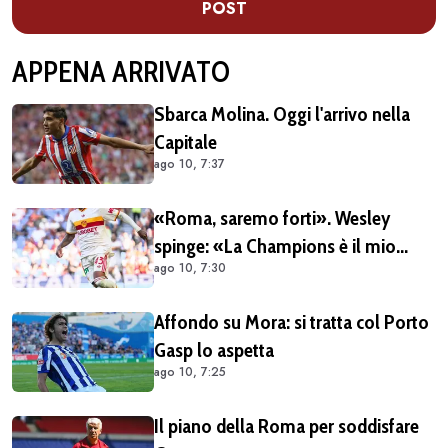
POST
APPENA ARRIVATO
Sbarca Molina. Oggi l'arrivo nella
Capitale
ago 10, 7:37
«Roma, saremo forti». Wesley
spinge: «La Champions è il mio
ago 10, 7:30
Mondiale. Endrick? Ci spero»
Affondo su Mora: si tratta col Porto
Gasp lo aspetta
ago 10, 7:25
Il piano della Roma per soddisfare