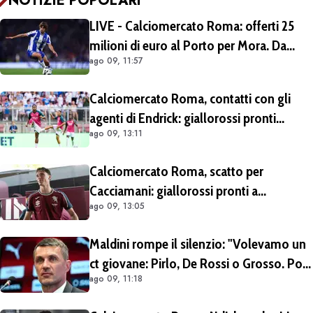
NOTIZIE POPOLARI
LIVE - Calciomercato Roma: offerti 25
milioni di euro al Porto per Mora. Da
ago 09, 11:57
escludere il prestito con diritto di riscatto.
Si lavora per trovare l'intesa
Calciomercato Roma, contatti con gli
agenti di Endrick: giallorossi pronti
ago 09, 13:11
all'affondo. Aston Villa forte sul
brasiliano
Calciomercato Roma, scatto per
Cacciamani: giallorossi pronti a
ago 09, 13:05
migliorare l'offerta da 15 milioni di euro
più percentuale sulla futura rivendita
Maldini rompe il silenzio: "Volevamo un
ct giovane: Pirlo, De Rossi o Grosso. Poi
ago 09, 11:18
Malagò mi ha detto: «Pirlo non si può
prendere, decido io il Ct»"