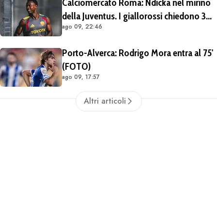
Calciomercato Roma: Ndicka nel mirino
della Juventus. I giallorossi chiedono 30
ago 09, 22:46
milioni di euro
Porto-Alverca: Rodrigo Mora entra al 75'
(FOTO)
ago 09, 17:57
Altri articoli