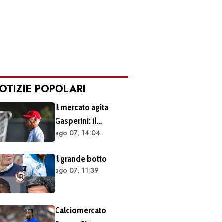
OTIZIE POPOLARI
Il mercato agita
Gasperini: il
ago 07, 14:04
retroscena dietro al
silenzio a Sky Sport.
Il grande botto
Ecco cosa è emerso
ago 07, 11:39
dal meeting con la
proprietà
Calciomercato