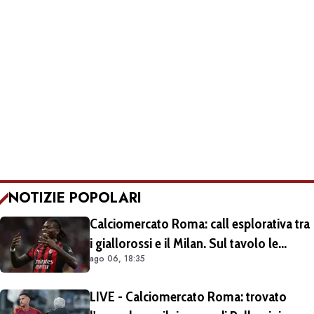
NOTIZIE POPOLARI
Calciomercato Roma: call esplorativa tra
i giallorossi e il Milan. Sul tavolo le
ago 06, 18:35
situazioni di Leao e Soulé
LIVE - Calciomercato Roma: trovato