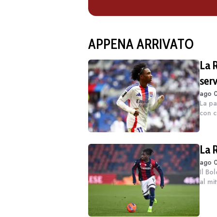
APPENA ARRIVATO
La 
ser
ago 0
La pa
con c
perch
tasse
La 
ago 0
Il Bo
al mi
sonda
dirig