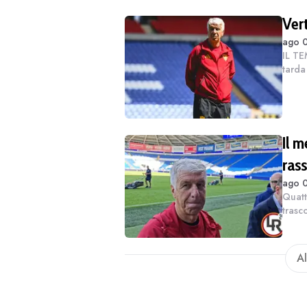
Ver
ago 0
IL TE
tarda
compl
merca
Il m
rass
ago 0
Quatt
trasc
Roma 
a Sky
Al