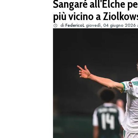
Sangaré all'Elche pe
più vicino a Ziolkow
di
FedericoL
giovedì, 04 giugno 2026 a