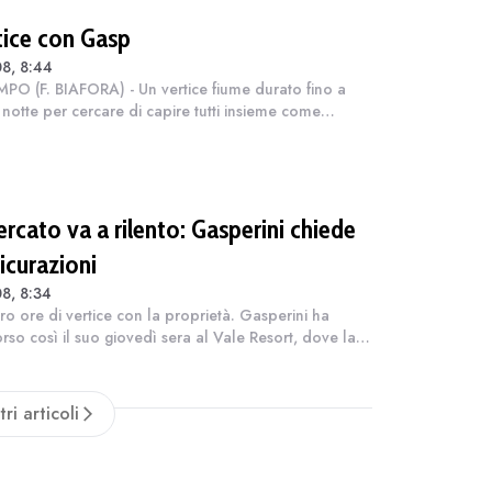
tice con Gasp
8, 8:44
MPO (F. BIAFORA) - Un vertice fiume durato fino a
 notte per cercare di capire tutti insieme come
etare la rosa della Roma nell'ultima fase del
to. Venerdì sera, l'ultima trascorsa...
ercato va a rilento: Gasperini chiede
icurazioni
8, 8:34
ro ore di vertice con la proprietà. Gasperini ha
orso così il suo giovedì sera al Vale Resort, dove la
ha completato il ritiro. Era attesa una sua intervista
 ma l'allenatore ha sc...
tri articoli