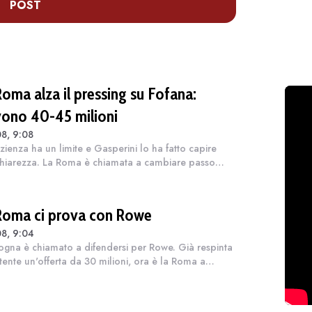
POST
Roma alza il pressing su Fofana:
vono 40-45 milioni
8, 9:08
zienza ha un limite e Gasperini lo ha fatto capire
hiarezza. La Roma è chiamata a cambiare passo
é per completare davvero la rosa serve ancora quel
llo che il tecnico aspetta ormai...
Roma ci prova con Rowe
8, 9:04
logna è chiamato a difendersi per Rowe. Già respinta
ttente un'offerta da 30 milioni, ora è la Roma a
re attraverso l'agente. Chiuso il terzino Molina, la
enza giallorossa vuole re...