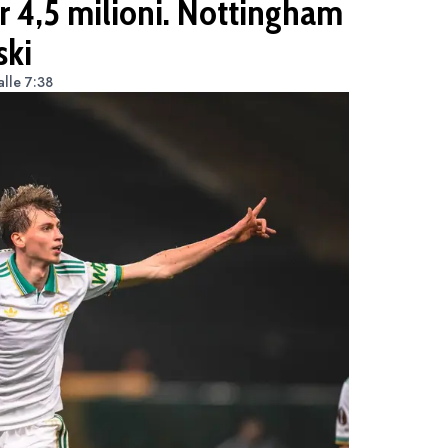
r 4,5 milioni. Nottingham
ski
lle 7:38