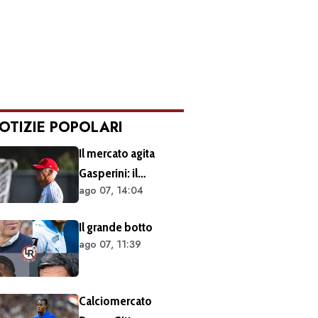
OTIZIE POPOLARI
Il mercato agita
Gasperini: il
ago 07, 14:04
retroscena dietro al
silenzio a Sky Sport.
Il grande botto
Ecco cosa è emerso
ago 07, 11:39
dal meeting con la
proprietà
Calciomercato