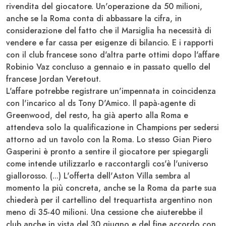
rivendita del giocatore. Un'operazione da 50 milioni,
anche se la
Roma
conta di abbassare la cifra, in
considerazione del fatto che il
Marsiglia
ha necessità di
vendere e far cassa per esigenze di bilancio. E i rapporti
con il club francese sono d'altra parte ottimi dopo l'affare
Robinio Vaz
concluso a gennaio e in passato quello del
francese
Jordan Veretout
.
L'affare potrebbe registrare un'impennata in coincidenza
con l'incarico al ds
Tony D'Amico
. Il papà-agente di
Greenwood
, del resto, ha già aperto alla
Roma
e
attendeva solo la qualificazione in
Champions
per sedersi
attorno ad un tavolo con la
Roma
. Lo stesso
Gian Piero
Gasperini
è pronto a sentire il giocatore per spiegargli
come intende utilizzarlo e raccontargli cos'è l'universo
giallorosso. (...) L'offerta dell'
Aston Villa
sembra al
momento la più concreta, anche se la
Roma
da parte sua
chiederà per il cartellino del trequartista argentino non
meno di 35-40 milioni. Una cessione che aiuterebbe il
club anche in vista del 30 giugno e del fine accordo con