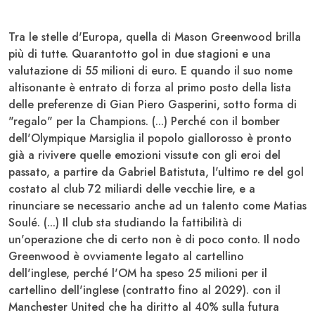
Tra le stelle d'Europa, quella di
Mason Greenwood
brilla
più di tutte. Quarantotto gol in due stagioni e una
valutazione di 55 milioni di euro. E quando il suo nome
altisonante è entrato di forza al primo posto della lista
delle preferenze di
Gian Piero Gasperini
, sotto forma di
"regalo" per la
Champions
. (...) Perché con il bomber
dell'
Olympique Marsiglia
il popolo giallorosso è pronto
già a rivivere quelle emozioni vissute con gli eroi del
passato, a partire da
Gabriel Batistuta
, l'ultimo re del gol
costato al club 72 miliardi delle vecchie lire, e a
rinunciare se necessario anche ad un talento come
Matias
Soulé
. (...) Il club sta studiando la fattibilità di
un'operazione che di certo non è di poco conto. Il nodo
Greenwood
è ovviamente legato al cartellino
dell'inglese, perché l'
OM
ha speso 25 milioni per il
cartellino dell'inglese (contratto fino al 2029). con il
Manchester United
che ha diritto al 40% sulla futura