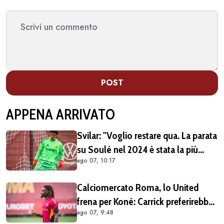
POST
APPENA ARRIVATO
Svilar: "Voglio restare qua. La parata
su Soulé nel 2024 è stata la più
ago 07, 10:17
importante per la mia carriera"
Calciomercato Roma, lo United
frena per Koné: Carrick preferirebbe
ago 07, 9:48
altri profili