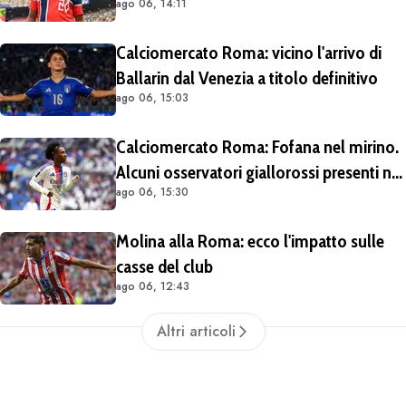
ago 06, 14:11
Lipsia". Giallorossi ancora al lavoro
sull'operazione
Calciomercato Roma: vicino l'arrivo di
Ballarin dal Venezia a titolo definitivo
ago 06, 15:03
Calciomercato Roma: Fofana nel mirino.
Alcuni osservatori giallorossi presenti nel
ago 06, 15:30
match di Champions con il Lione
Molina alla Roma: ecco l'impatto sulle
casse del club
ago 06, 12:43
Altri articoli