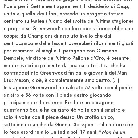
l'Uefa per il
Settlement agreement
. Il desiderio di
Gasp
,
unito a quello dei tifosi, prevede un progetto tattico
centrato su
Malen
(l'uomo del svolta dell'ultima stagione)
e proprio su
Greenwood
: con loro due si formerebbe una
coppia da
Champions
di assoluto livello che dal
centrocampo e dalle fasce troverebbe i rifornimenti giusti
per esprimersi al meglio. Il paragone con
Ousmane
Dembélé
, vincitore dell'ultimo Pallone d'Oro, è pesante
ma deriva principalmente da una caratteristica che ha
contraddistinto
Greenwood
fin dalle giovanili del
Man
Utd
:
Mason
, cioè, è completamente ambidestro. (...)
In stagione
Greenwood
ha calciato 57 volte con il piede
sinistro e 56 volte con il piede destro giocando
principalmente da esterno. Per fare un paragone:
quest'anno
Soulé
ha calciato 45 volte con il sinistro e
solo 4 volte con il piede destro. Un profilo unico,
sottolineato anche da
Gunnar Solskjaer
- l'allenatore che
lo fece esordire allo
United
a soli 17 anni: "
Non ha un