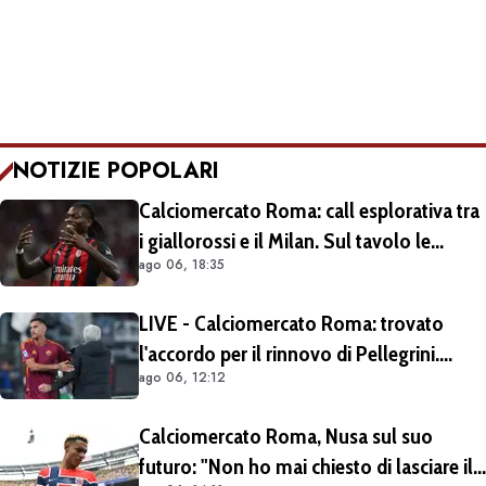
NOTIZIE POPOLARI
Calciomercato Roma: call esplorativa tra
i giallorossi e il Milan. Sul tavolo le
ago 06, 18:35
situazioni di Leao e Soulé
LIVE - Calciomercato Roma: trovato
l'accordo per il rinnovo di Pellegrini.
ago 06, 12:12
Prolungamento di un solo anno
Calciomercato Roma, Nusa sul suo
futuro: "Non ho mai chiesto di lasciare il