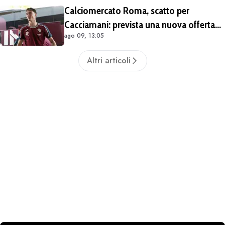
Calciomercato Roma, scatto per
Cacciamani: prevista una nuova offerta
ago 09, 13:05
tra oggi e domani
Altri articoli