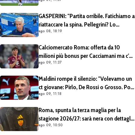
acquistarlo a titolo definitivo.
Operazione voluta da Gasperini
GASPERINI: "Partita orribile. Fatichiamo a
riattaccare la spina. Pellegrini? Lo
ago 08, 18:19
rivedremo in campo tra un mese.
Cessioni? Chiedete al CEO"
Calciomercato Roma: offerta da 10
milioni più bonus per Cacciamani ma c'è
ago 09, 11:37
distanza, interesse anche dell'Inter.
Cherubini vicino al Benevento
Maldini rompe il silenzio: "Volevamo un
ct giovane: Pirlo, De Rossi o Grosso. Poi
ago 09, 11:18
Malagò mi ha detto: «Pirlo non si può
prendere, decido io il Ct»"
Roma, spunta la terza maglia per la
stagione 2026/27: sarà nera con dettagli
ago 09, 10:50
giallorossi