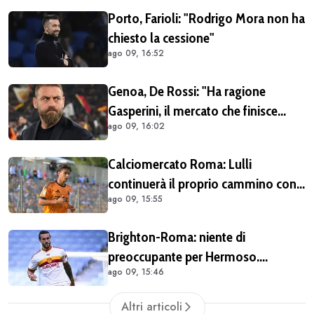
Porto, Farioli: "Rodrigo Mora non ha
chiesto la cessione"
ago 09, 16:52
Genoa, De Rossi: "Ha ragione
Gasperini, il mercato che finisce
ago 09, 16:02
dopo l'inizio del campionato è una
cosa stupida"
Calciomercato Roma: Lulli
continuerà il proprio cammino con
ago 09, 15:55
Gasperini
Brighton-Roma: niente di
preoccupante per Hermoso.
ago 09, 15:46
Spagnolo atteso regolarmente in
gruppo alla ripresa
Altri articoli