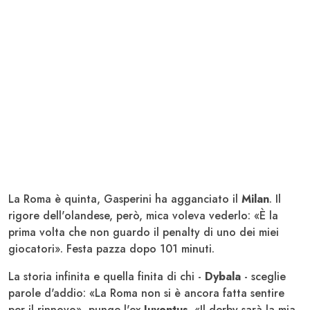
La Roma è quinta, Gasperini ha agganciato il
Milan
. Il
rigore dell'olandese, però, mica voleva vederlo: «È la
prima volta che non guardo il penalty di uno dei miei
giocatori». Festa pazza dopo 101 minuti.
La storia infinita e quella finita di chi -
Dybala
- sceglie
parole d'addio: «La Roma non si è ancora fatta sentire
per il rinnovo», punge l'ex
Juventus
. «Il derby sarà la mia