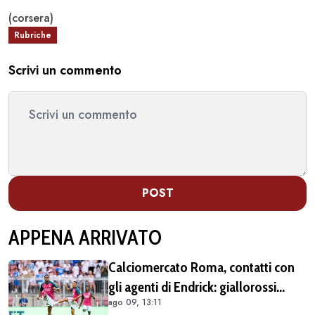
(corsera)
Rubriche
Scrivi un commento
POST
APPENA ARRIVATO
Calciomercato Roma, contatti con
gli agenti di Endrick: giallorossi
ago 09, 13:11
pronti all'affondo in caso di apertura