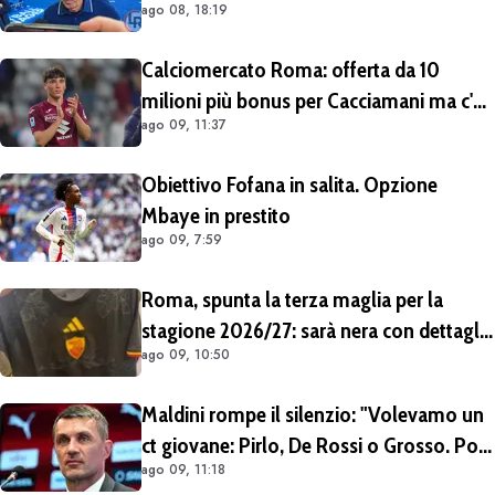
ago 08, 18:19
rivedremo in campo tra un mese.
Cessioni? Chiedete al CEO"
Calciomercato Roma: offerta da 10
milioni più bonus per Cacciamani ma c'è
ago 09, 11:37
distanza, interesse anche dell'Inter.
Cherubini vicino al Benevento
Obiettivo Fofana in salita. Opzione
Mbaye in prestito
ago 09, 7:59
Roma, spunta la terza maglia per la
stagione 2026/27: sarà nera con dettagli
ago 09, 10:50
giallorossi
Maldini rompe il silenzio: "Volevamo un
ct giovane: Pirlo, De Rossi o Grosso. Poi
ago 09, 11:18
Malagò mi ha detto: «Pirlo non si può