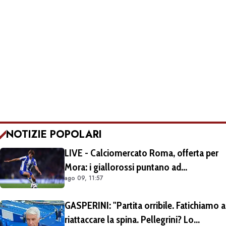
NOTIZIE POPOLARI
LIVE - Calciomercato Roma, offerta per
Mora: i giallorossi puntano ad
ago 09, 11:57
acquistarlo a titolo definitivo.
Operazione voluta da Gasperini
GASPERINI: "Partita orribile. Fatichiamo a
riattaccare la spina. Pellegrini? Lo