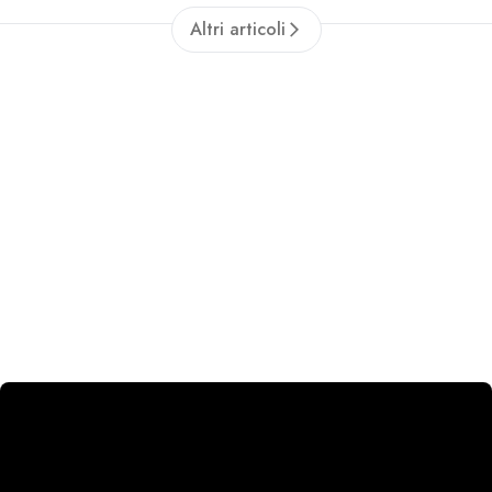
prendere, decido io il Ct»"
Altri articoli