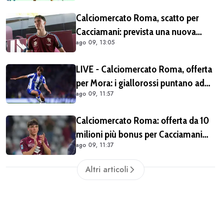
del Real Madrid
Calciomercato Roma, scatto per
Cacciamani: prevista una nuova
ago 09, 13:05
offerta tra oggi e domani
LIVE - Calciomercato Roma, offerta
per Mora: i giallorossi puntano ad
ago 09, 11:57
acquistarlo a titolo definitivo.
Operazione voluta da Gasperini
Calciomercato Roma: offerta da 10
milioni più bonus per Cacciamani
ago 09, 11:37
ma c'è distanza, interesse anche
dell'Inter. Cherubini vicino al
Altri articoli
Benevento