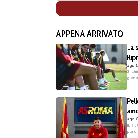
APPENA ARRIVATO
La s
Rip
ago 0
Si ch
guida
proba
impeg
Pell
amo
ago 0
IL TE
parol
con l