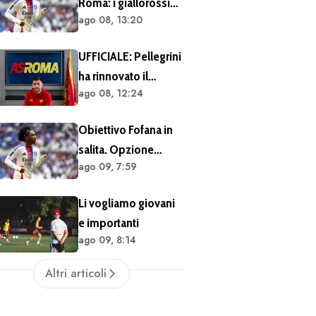
Roma: i giallorossi
(FOTO e VIDEO)
ago 08, 13:20
hanno seguito
Fofana dal vivo
UFFICIALE: Pellegrini
almeno in due
ha rinnovato il
occasioni. Costa
ago 08, 12:24
contratto. Il club:
40/45 milioni
"Scelta che
Obiettivo Fofana in
testimonia
salita. Opzione
condivisione della
ago 09, 7:59
Mbaye in prestito
visione sportiva e
dei valori del
Li vogliamo giovani
progetto romanista"
e importanti
ago 09, 8:14
Altri articoli