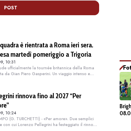
POST
quadra è rientrata a Roma ieri sera.
resa martedì pomeriggio a Trigoria
9, 10:31
Fo
iude ufficialmente la tournée britannica della Roma
ta da Gian Piero Gasperini. Un viaggio intenso e
nte tra Galles e Inghilterra che ha visto i giallorossi
nati in un fondamentale...
egrini rinnova fino al 2027 “Per
re”
Brig
08.0
9, 10:24
MPO (G. TURCHETTI) - «Per amore». Due semplici
e con cui Lorenzo Pellegrini ha festeggiato il rinnovo
a Roma. È sempre stata questa la sua priorità,