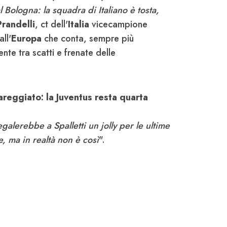
 Bologna: la squadra di Italiano è tosta,
Prandelli
, ct dell'
Italia
vicecampione
ll'
Europa
che conta, sempre più
nte tra scatti e frenate delle
areggiato: la Juventus resta quarta
galerebbe a Spalletti un jolly per le ultime
 ma in realtà non è così
".