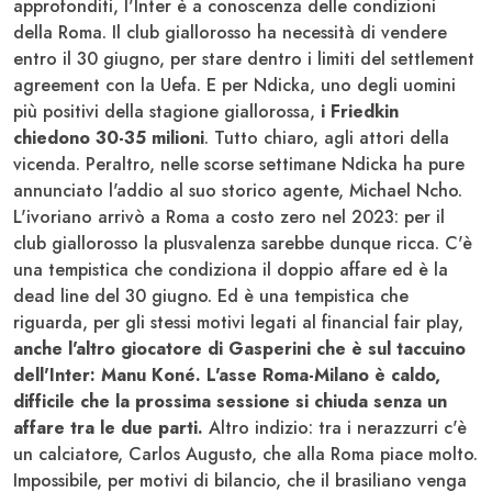
approfonditi, l'Inter è a conoscenza delle condizioni
della Roma. Il club giallorosso ha necessità di vendere
entro il 30 giugno, per stare dentro i limiti del settlement
agreement con la Uefa. E per Ndicka, uno degli uomini
più positivi della stagione giallorossa,
i Friedkin
chiedono 30-35 milioni
. Tutto chiaro, agli attori della
vicenda. Peraltro, nelle scorse settimane Ndicka ha pure
annunciato l'addio al suo storico agente, Michael Ncho.
L'ivoriano arrivò a Roma a costo zero nel 2023: per il
club giallorosso la plusvalenza sarebbe dunque ricca. C'è
una tempistica che condiziona il doppio affare ed è la
dead line del 30 giugno. Ed è una tempistica che
riguarda, per gli stessi motivi legati al financial fair play,
anche l'altro giocatore di Gasperini che è sul taccuino
dell'Inter: Manu Koné. L'asse Roma-Milano è caldo,
difficile che la prossima sessione si chiuda senza un
affare tra le due parti.
Altro indizio: tra i nerazzurri c'è
un calciatore, Carlos Augusto, che alla Roma piace molto.
Impossibile, per motivi di bilancio, che il brasiliano venga