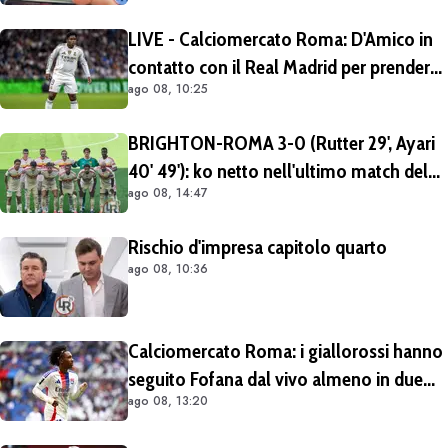
Cessioni? Chiedete al CEO"
LIVE - Calciomercato Roma: D'Amico in
contatto con il Real Madrid per prendere
ago 08, 10:25
Endrick in prestito con diritto di riscatto.
Mezza Premier League sul brasiliano
BRIGHTON-ROMA 3-0 (Rutter 29', Ayari
40' 49'): ko netto nell'ultimo match del
ago 08, 14:47
tour britannico (FOTO e VIDEO)
Rischio d'impresa capitolo quarto
ago 08, 10:36
Calciomercato Roma: i giallorossi hanno
seguito Fofana dal vivo almeno in due
ago 08, 13:20
occasioni. Costa 40/45 milioni