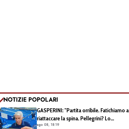
NOTIZIE POPOLARI
GASPERINI: "Partita orribile. Fatichiamo a
riattaccare la spina. Pellegrini? Lo
ago 08, 18:19
rivedremo in campo tra un mese.