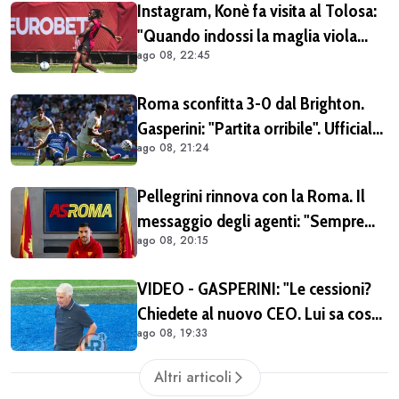
Instagram, Konè fa visita al Tolosa:
"Quando indossi la maglia viola
ago 08, 22:45
diventi parte della famiglia. Era
importante tornare qui" (FOTO E
Roma sconfitta 3-0 dal Brighton.
VIDEO)
Gasperini: "Partita orribile". Ufficiale
ago 08, 21:24
il rinnovo di Pellegrini
Pellegrini rinnova con la Roma. Il
messaggio degli agenti: "Sempre
ago 08, 20:15
orgogliosi di essere al tuo fianco"
(FOTO)
VIDEO - GASPERINI: "Le cessioni?
Chiedete al nuovo CEO. Lui sa cosa
ago 08, 19:33
può fare la Roma"
Altri articoli