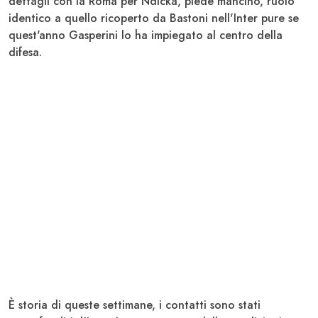
dettagli con la Roma per Ndicka, piede mancino, ruolo
identico a quello ricoperto da Bastoni
nell'Inter pure se
quest'anno Gasperini lo ha impiegato al centro della
difesa.
È storia di queste settimane, i contatti sono stati