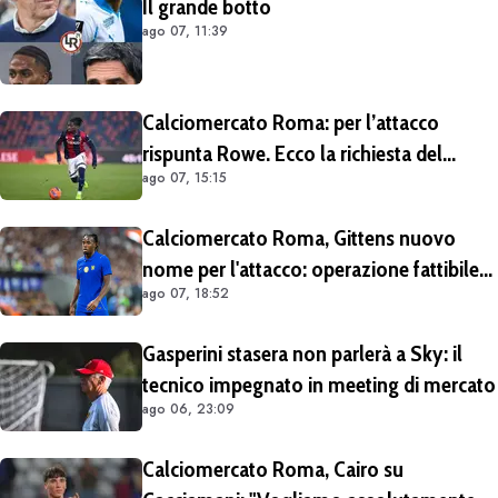
Il grande botto
ago 07, 11:39
Calciomercato Roma: per l’attacco
rispunta Rowe. Ecco la richiesta del
ago 07, 15:15
Bologna
Calciomercato Roma, Gittens nuovo
nome per l'attacco: operazione fattibile
ago 07, 18:52
solo in prestito
Gasperini stasera non parlerà a Sky: il
tecnico impegnato in meeting di mercato
ago 06, 23:09
Calciomercato Roma, Cairo su