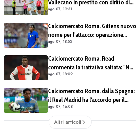
Vallecano in prestito con diritto di
ago 07, 19:31
riscatto (COMUNICATO)
Calciomercato Roma, Gittens nuovo
nome per l'attacco: operazione
ago 07, 18:52
fattibile solo in prestito
Calciomercato Roma, Read
commenta la trattativa saltata: "Non
ago 07, 18:09
dovevo per forza lasciare il
Feyenoord. Giochiamo la
Calciomercato Roma, dalla Spagna:
Champions e ho ancora da imparare
il Real Madrid ha l'accordo per il
qui" (VIDEO)
ago 07, 16:08
prestito di Endrick in Premier League
Altri articoli