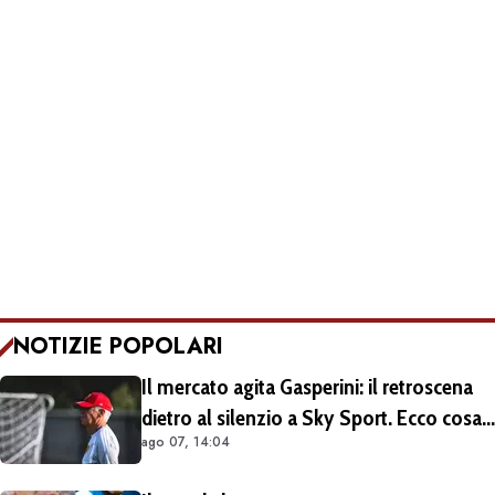
NOTIZIE POPOLARI
Il mercato agita Gasperini: il retroscena
dietro al silenzio a Sky Sport. Ecco cosa
ago 07, 14:04
è emerso dal meeting con la proprietà