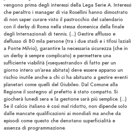
vengono prima degli interessi della
Lega Serie A
. Interessi
che peraltro i manager di via Rosellini hanno dimostrato
di non saper curare visto il pastrocchio del calendario
con il
derby di Roma
nella stessa domenica della finale
degli
Internazionali di tennis
. (...) Gestire afflusso e
deflusso di 80 mila persone (tra i due stadi e i tifosi laziali
a Ponte Milvio), garantire la necessaria sicurezza (che in
un derby è sempre complicato) e permettere una
sufficiente viabilità («sequestrando» di fatto per un
giorno intero un'area abitata) deve essere apparso un
rischio inutile anche a chi ci ha abituato a gestire eventi
planetari come quelli del
Giubileo
. Dal Comune alla
Regione il sostegno al prefetto è stato compatto. Si
giocherà lunedì sera e la gestione sarà più semplice. (...)
Se il calcio italiano è così mal ridotto, non dipende solo
dalle mancate qualificazioni ai mondiali ma anche da
episodi come questo che denotano superficialità e
assenza di programmazione.