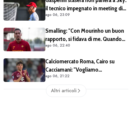
Gasperini stasera non parlerà a Sky:
il tecnico impegnato in meeting di
ago 06, 23:09
mercato
Smalling: "Con Mourinho un buon
rapporto, si fidava di me. Quando
ago 06, 22:40
mi criticò? Mi aveva dato la
mentalità di poter fare tutto, ma
Calciomercato Roma, Cairo su
avevo raggiunto il limite con gli
Cacciamani: "Vogliamo
antidolorifici"
ago 06, 21:22
assolutamente tenerlo". Distanza tra
i club sulla valutazione del
Altri articoli
giocatore