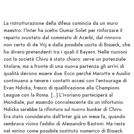
La ristrutturazione della difesa comincia da un muro
maestro: l'
Inter
ha scelto Oumar
Solet
per rinforzare il
reparto svuotato dal commiato di
Acerbi
, dal rinnovo
non certo di
de Vrij
e dalla possibile uscita di
Bisseck
, che
ha diversi pretendenti tra i quali il
Bayern
. Nelle riunioni
con la società
Chivu
è stato chiaro: serve un potenziale
titolare, ma a fronte di una nuova partenza gli arrivi di
qualità devono essere due. Ecco perché
Marotta
e
Ausilio
continuano a tenere i contatti accesi con l'entourage di
Evan
Ndicka
, fresco di qualificazione alla
Champions
League
con la
Roma
. [...] L'ivoriano parteciperà al
Mondiale
, pur essendo convalescente da un infortunio.
Ndicka sarebbe la rifinitura sul nuovo bunker di Chivu.
Era stato considerato dall'Inter già un mese fa, quando
sembrava vicino l'addio di Alessandro
Bastoni
. Ma resta
nel mirino come possibile sostituto numerico di Bisseck.