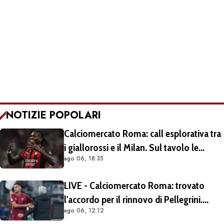
NOTIZIE POPOLARI
Calciomercato Roma: call esplorativa tra
i giallorossi e il Milan. Sul tavolo le
ago 06, 18:35
situazioni di Leao e Soulé
LIVE - Calciomercato Roma: trovato
l'accordo per il rinnovo di Pellegrini.
ago 06, 12:12
Prolungamento di un solo anno