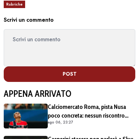
Rubriche
Scrivi un commento
POST
APPENA ARRIVATO
Calciomercato Roma, pista Nusa
poco concreta: nessun riscontro
ago 06, 23:27
positivo dal calciatore né dal Lipsia