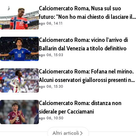
Calciomercato Roma, Nusa sul suo
futuro: "Non ho mai chiesto di lasciare il
ago 06, 14:11
Lipsia". Giallorossi ancora al lavoro
sull'operazione
Calciomercato Roma: vicino l'arrivo di
Ballarin dal Venezia a titolo definitivo
ago 06, 15:03
Calciomercato Roma: Fofana nel mirino.
Alcuni osservatori giallorossi presenti nel
ago 06, 15:30
match di Champions con il Lione
Calciomercato Roma: distanza non
siderale per Cacciamani
ago 06, 10:50
Altri articoli