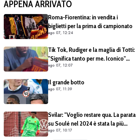
APPENA ARRIVATO
Roma-Fiorentina: in vendita i
biglietti per la prima di campionato
ago 07, 12:24
Tik Tok, Rudiger e la maglia di Totti:
"Significa tanto per me. Iconico"
ago 07, 12:07
(VIDEO)
Il grande botto
ago 07, 11:39
Svilar: "Voglio restare qua. La parata
su Soulé nel 2024 è stata la più
ago 07, 10:17
importante per la mia carriera"