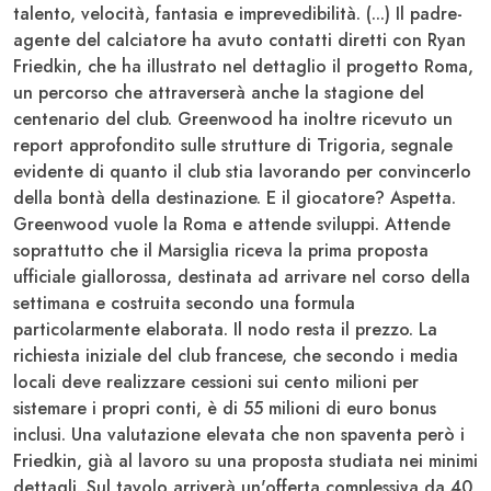
talento, velocità, fantasia e imprevedibilità. (...) Il padre-
agente del calciatore ha avuto contatti diretti con
Ryan
Friedkin
, che ha illustrato nel dettaglio il progetto
Roma
,
un percorso che attraverserà anche la stagione del
centenario del club.
Greenwood
ha inoltre ricevuto un
report approfondito sulle strutture di
Trigoria
, segnale
evidente di quanto il club stia lavorando per convincerlo
della bontà della destinazione. E il giocatore? Aspetta.
Greenwood
vuole la
Roma
e attende sviluppi. Attende
soprattutto che il
Marsiglia
riceva la prima proposta
ufficiale giallorossa, destinata ad arrivare nel corso della
settimana e costruita secondo una formula
particolarmente elaborata. Il nodo resta il prezzo. La
richiesta iniziale del club francese, che secondo i media
locali deve realizzare cessioni sui cento milioni per
sistemare i propri conti, è di 55 milioni di euro bonus
inclusi. Una valutazione elevata che non spaventa però i
Friedkin
, già al lavoro su una proposta studiata nei minimi
dettagli. Sul tavolo arriverà un'offerta complessiva da 40