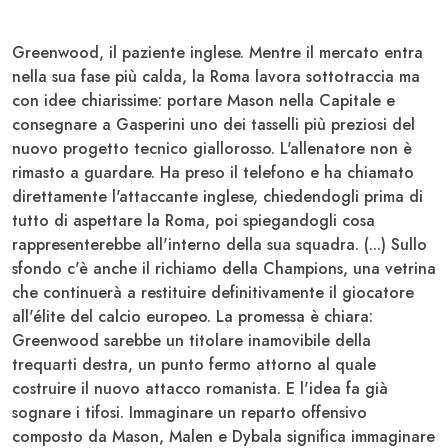
Greenwood
, il paziente inglese. Mentre il mercato entra
nella sua fase più calda, la Roma lavora sottotraccia ma
con idee chiarissime: portare
Mason
nella Capitale e
consegnare a
Gasperini
uno dei tasselli più preziosi del
nuovo progetto tecnico giallorosso. L'allenatore non è
rimasto a guardare. Ha preso il telefono e ha chiamato
direttamente l'attaccante inglese, chiedendogli prima di
tutto di aspettare la
Roma
, poi spiegandogli cosa
rappresenterebbe all'interno della sua squadra. (...) Sullo
sfondo c'è anche il richiamo della
Champions
, una vetrina
che continuerà a restituire definitivamente il giocatore
all'élite del calcio europeo. La promessa è chiara:
Greenwood
sarebbe un titolare inamovibile della
trequarti destra, un punto fermo attorno al quale
costruire il nuovo attacco romanista. E l'idea fa già
sognare i tifosi. Immaginare un reparto offensivo
composto da
Mason
,
Malen
e
Dybala
significa immaginare