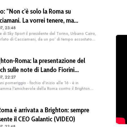
ro: "Non c'è solo la Roma su
ciamani. La vorrei tenere, ma
7, 23:48
iamo"
e di Sky Sport il presidente del Torino, Urbano Cairo,
rlato di Cacciamani, da un po' di tempo accostato
olta insistenza alla Roma: "Me lo tengo stretto". Poi
giunto: "Ci sono altr...
ghton-Roma: la presentazione del
ch sulle note di Lando Fiorini
7, 22:27
DEO)
i pomeriggio - fischio d'inizio alle 16 - è in
amma l'amichevole della Roma contro il Brighton
'arrivo dei giallorossi). E, i due club, hanno
pubblicato un video di presentazione. "Se...
Roma è arrivata a Brighton: sempre
sente il CEO Galantic (VIDEO)
7, 21:48