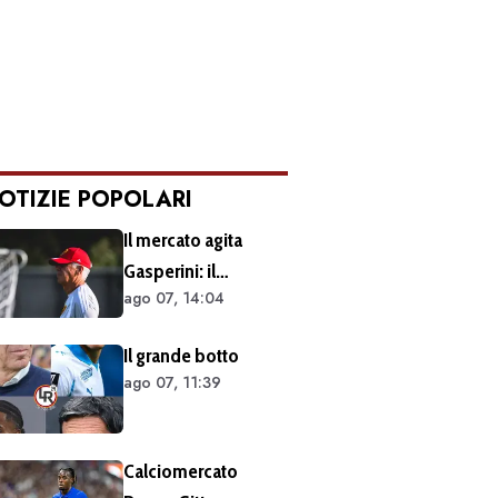
OTIZIE POPOLARI
Il mercato agita
Gasperini: il
ago 07, 14:04
retroscena dietro al
silenzio a Sky Sport.
Il grande botto
Ecco cosa è emerso
ago 07, 11:39
dal meeting con la
proprietà
Calciomercato