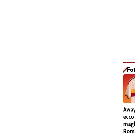
Fo
Away
ecco
magl
Roma