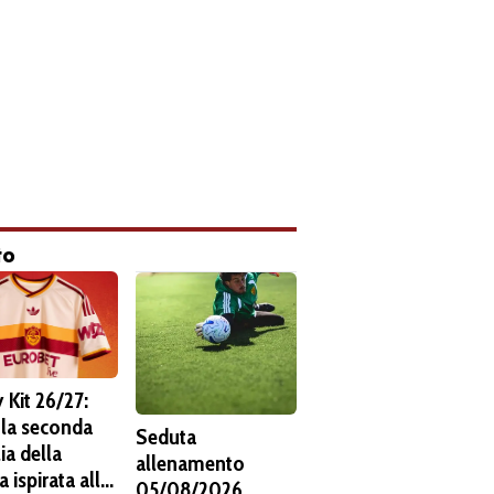
to
 Kit 26/27:
 la seconda
Seduta
ia della
allenamento
 ispirata alla
05/08/2026.