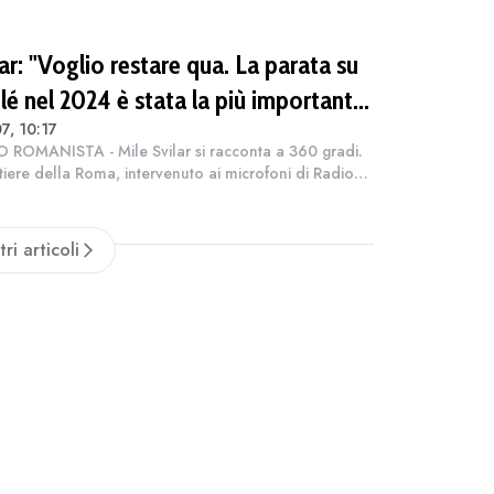
ar: "Voglio restare qua. La parata su
lé nel 2024 è stata la più importante
7, 10:17
la mia carriera"
 ROMANISTA - Mile Svilar si racconta a 360 gradi.
rtiere della Roma, intervenuto ai microfoni di Radio
ista, ha ripercorso la sua esperienza in giallorosso
rmandosi sulla stagione...
tri articoli