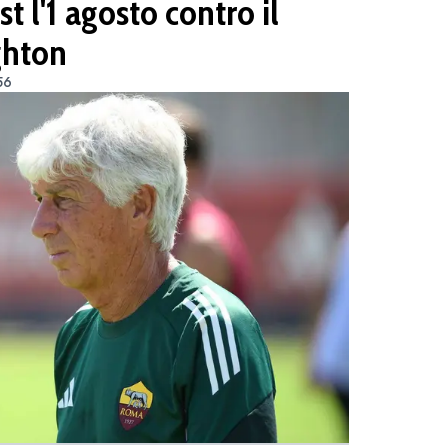
st l'1 agosto contro il
ighton
56