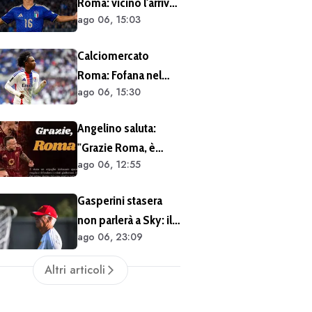
Roma: vicino l'arrivo
ancora al lavoro
ago 06, 15:03
di Ballarin dal
sull'operazione
Venezia a titolo
Calciomercato
definitivo
Roma: Fofana nel
ago 06, 15:30
mirino. Alcuni
osservatori
Angelino saluta:
giallorossi presenti
"Grazie Roma, è
nel match di
ago 06, 12:55
stato un orgoglio"
Champions con il
Lione
Gasperini stasera
non parlerà a Sky: il
ago 06, 23:09
tecnico impegnato
in meeting di
Altri articoli
mercato