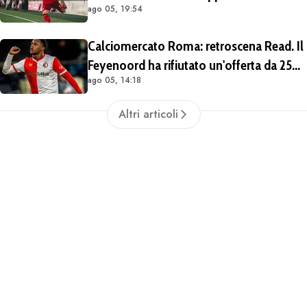
ago 05, 19:54
Spagna
Calciomercato Roma: retroscena Read. Il
Feyenoord ha rifiutato un'offerta da 25
ago 05, 14:18
milioni di euro più 4 di bonus
Altri articoli