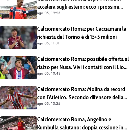
accelera sugli esterni: ecco i prossimi
ago 05, 19:25
obiettivi
Calciomercato Roma: per Cacciamani la
richiesta del Torino è di 15+5 milioni
ago 05, 11:01
Calciomercato Roma: possibile offerta al
rialzo per Nusa. Vivi i contatti con il Lione
ago 05, 10:43
per Fofana
Calciomercato Roma: Molina da record
con l'Atletico. Secondo difensore della
ago 05, 10:25
Liga per gol e assist nelle ultime 4
stagioni
Calciomercato Roma, Angelino e
Kumbulla salutano: doppia cessione in