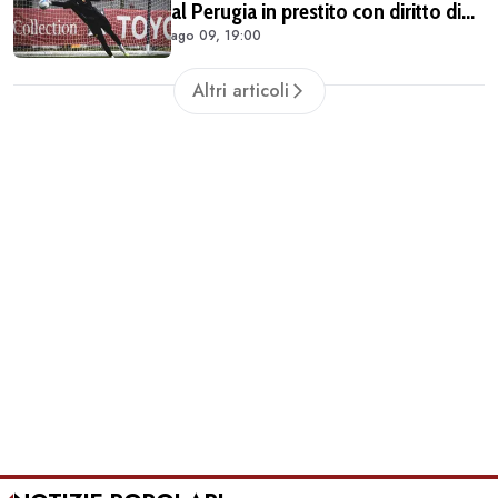
al Perugia in prestito con diritto di
ago 09, 19:00
riscatto
Altri articoli