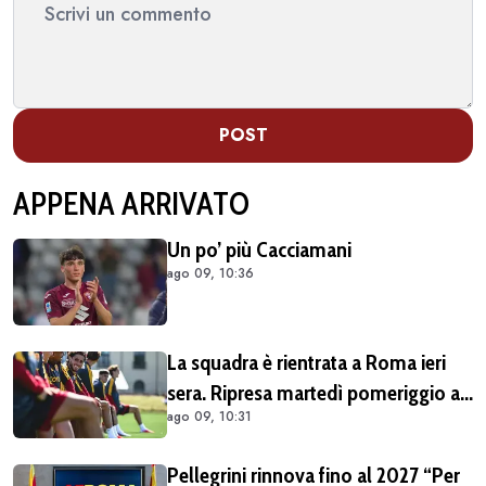
POST
APPENA ARRIVATO
Un po’ più Cacciamani
ago 09, 10:36
La squadra è rientrata a Roma ieri
sera. Ripresa martedì pomeriggio a
ago 09, 10:31
Trigoria
Pellegrini rinnova fino al 2027 “Per