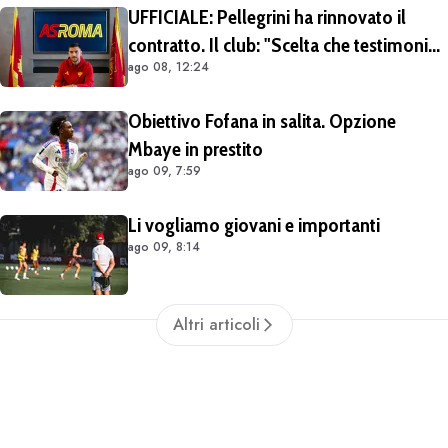
UFFICIALE: Pellegrini ha rinnovato il
contratto. Il club: "Scelta che testimonia
ago 08, 12:24
condivisione della visione sportiva e dei
valori del progetto romanista"
Obiettivo Fofana in salita. Opzione
Mbaye in prestito
ago 09, 7:59
Li vogliamo giovani e importanti
ago 09, 8:14
Altri articoli