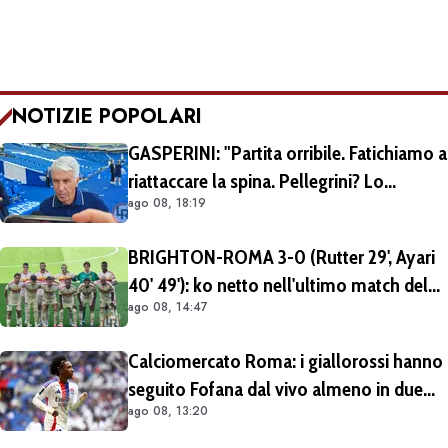
NOTIZIE POPOLARI
GASPERINI: "Partita orribile. Fatichiamo a
riattaccare la spina. Pellegrini? Lo
ago 08, 18:19
rivedremo in campo tra un mese.
Cessioni? Chiedete al CEO"
BRIGHTON-ROMA 3-0 (Rutter 29', Ayari
40' 49'): ko netto nell'ultimo match del
ago 08, 14:47
tour britannico (FOTO e VIDEO)
Calciomercato Roma: i giallorossi hanno
seguito Fofana dal vivo almeno in due
ago 08, 13:20
occasioni. Costa 40/45 milioni