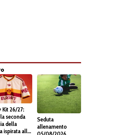
to
 Kit 26/27:
 la seconda
Seduta
ia della
allenamento
 ispirata alla
05/08/2026.