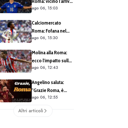
Roma: vicino l'arrivo
ancora al lavoro
ago 06, 15:03
di Ballarin dal
sull'operazione
Venezia a titolo
Calciomercato
definitivo
Roma: Fofana nel
ago 06, 15:30
mirino. Alcuni
osservatori
Molina alla Roma:
giallorossi presenti
ecco l'impatto sulle
nel match di
ago 06, 12:43
casse del club
Champions con il
Lione
Angelino saluta:
"Grazie Roma, è
ago 06, 12:55
stato un orgoglio"
Altri articoli