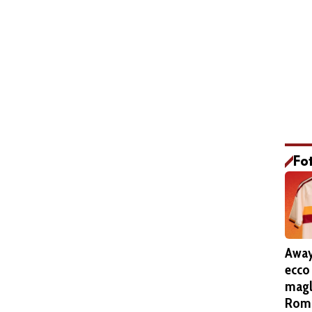
Fo
Away
ecco
magl
Roma