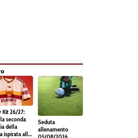
to
 Kit 26/27:
 la seconda
Seduta
ia della
allenamento
 ispirata alla
05/08/2026.