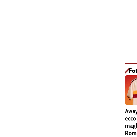
Fo
Away
ecco
magl
Roma