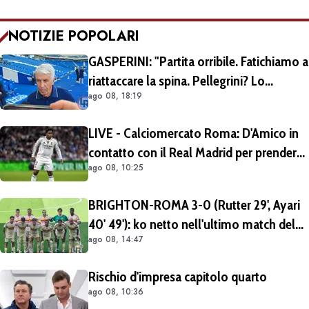
NOTIZIE POPOLARI
GASPERINI: "Partita orribile. Fatichiamo a
riattaccare la spina. Pellegrini? Lo
ago 08, 18:19
rivedremo in campo tra un mese.
Cessioni? Chiedete al CEO"
LIVE - Calciomercato Roma: D'Amico in
contatto con il Real Madrid per prendere
ago 08, 10:25
Endrick in prestito con diritto di riscatto.
Mezza Premier League sul brasiliano
BRIGHTON-ROMA 3-0 (Rutter 29', Ayari
40' 49'): ko netto nell'ultimo match del
ago 08, 14:47
tour britannico (FOTO e VIDEO)
Rischio d'impresa capitolo quarto
ago 08, 10:36