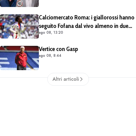
Calciomercato Roma: i giallorossi hanno
seguito Fofana dal vivo almeno in due
ago 08, 13:20
occasioni. Costa 40/45 milioni
Vertice con Gasp
ago 08, 8:44
Altri articoli