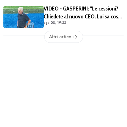
(FOTO)
VIDEO - GASPERINI: "Le cessioni?
Chiedete al nuovo CEO. Lui sa cosa
ago 08, 19:33
può fare la Roma"
Altri articoli