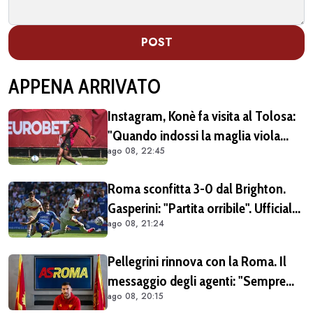
POST
APPENA ARRIVATO
Instagram, Konè fa visita al Tolosa:
"Quando indossi la maglia viola
ago 08, 22:45
diventi parte della famiglia. Era
importante tornare qui" (FOTO E
Roma sconfitta 3-0 dal Brighton.
VIDEO)
Gasperini: "Partita orribile". Ufficiale
ago 08, 21:24
il rinnovo di Pellegrini
Pellegrini rinnova con la Roma. Il
messaggio degli agenti: "Sempre
ago 08, 20:15
orgogliosi di essere al tuo fianco"