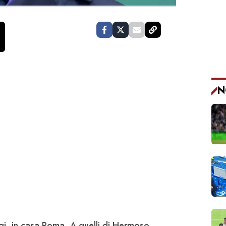
N
gi, in casa
Roma
. A quelli di Hermoso,